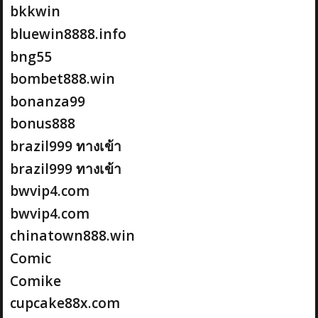
bkkwin
bluewin8888.info
bng55
bombet888.win
bonanza99
bonus888
brazil999 ทางเข้า
brazil999 ทางเข้า
bwvip4.com
bwvip4.com
chinatown888.win
Comic
Comike
cupcake88x.com