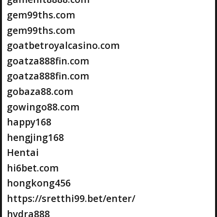
gem99ths.com
gem99ths.com
goatbetroyalcasino.com
goatza888fin.com
goatza888fin.com
gobaza88.com
gowingo88.com
happy168
hengjing168
Hentai
hi6bet.com
hongkong456
https://sretthi99.bet/enter/
hydra888