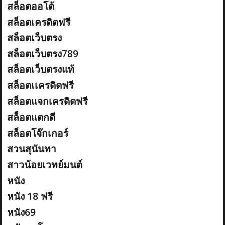
สล็อตออโต้
สล็อตเครดิตฟรี
สล็อตเว็บตรง
สล็อตเว็บตรง789
สล็อตเว็บตรงแท้
สล็อตเเครดิตฟรี
สล็อตแจกเครดิตฟรี
สล็อตแตกดี
สล็อตโจ๊กเกอร์
สวนสุนันทา
สาวน้อยเวทย์มนต์
หนัง
หนัง 18 ฟรี
หนัง69