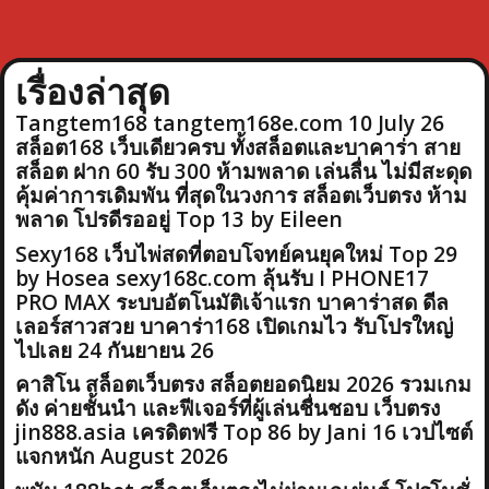
เรื่องล่าสุด
Tangtem168 tangtem168e.com 10 July 26
สล็อต168 เว็บเดียวครบ ทั้งสล็อตและบาคาร่า สาย
สล็อต ฝาก 60 รับ 300 ห้ามพลาด เล่นลื่น ไม่มีสะดุด
คุ้มค่าการเดิมพัน ที่สุดในวงการ สล็อตเว็บตรง ห้าม
พลาด โปรดีรออยู่ Top 13 by Eileen
Sexy168 เว็บไพ่สดที่ตอบโจทย์คนยุคใหม่ Top 29
by Hosea sexy168c.com ลุ้นรับ I PHONE17
PRO MAX ระบบอัตโนมัติเจ้าแรก บาคาร่าสด ดีล
เลอร์สาวสวย บาคาร่า168 เปิดเกมไว รับโปรใหญ่
ไปเลย 24 กันยายน 26
คาสิโน สล็อตเว็บตรง สล็อตยอดนิยม 2026 รวมเกม
ดัง ค่ายชั้นนำ และฟีเจอร์ที่ผู้เล่นชื่นชอบ เว็บตรง
jin888.asia เครดิตฟรี Top 86 by Jani 16 เวปไซต์
แจกหนัก August 2026