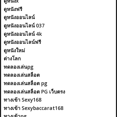
ดูหนังx
ดูหนังฟรี
ดูหนังออนไลน์
ดูหนังออนไลน์ 037
ดูหนังออนไลน์ 4k
ดูหนังออนไลน์ฟรี
ดูหนังใหม่
ต่างโลก
ทดลองเล่นpg
ทดลองเล่นสล็อต
ทดลองเล่นสล็อต pg
ทดลองเล่นสล็อต PG เว็บตรง
ทางเข้า Sexy168
ทางเข้า Sexybaccarat168
ทางเข้าpg