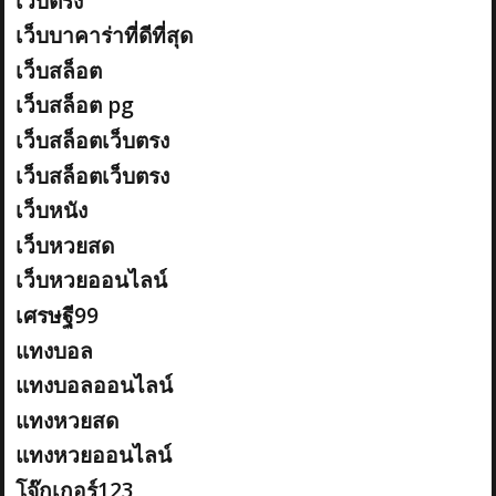
เว็บตรง
เว็บบาคาร่าที่ดีที่สุด
เว็บสล็อต
เว็บสล็อต pg
เว็บสล็อตเว็บตรง
เว็บสล็อตเว็บตรง
เว็บหนัง
เว็บหวยสด
เว็บหวยออนไลน์
เศรษฐี99
แทงบอล
แทงบอลออนไลน์
แทงหวยสด
แทงหวยออนไลน์
โจ๊กเกอร์123