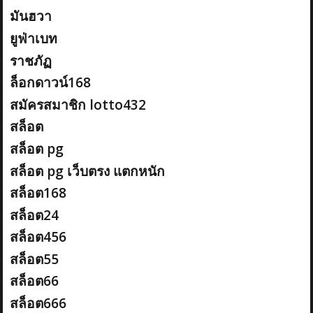
มันฮวา
ยูฟ่าเบท
ราชภัฏ
ล็อกดาวน์168
สมัครสมาชิก lotto432
สล็อต
สล็อต pg
สล็อต pg เว็บตรง แตกหนัก
สล็อต168
สล็อต24
สล็อต456
สล็อต55
สล็อต66
สล็อต666