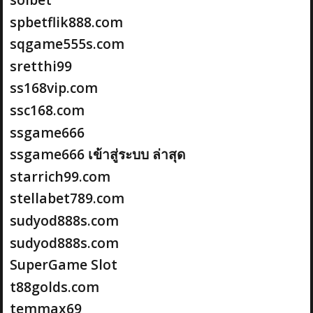
spbetflik888.com
sqgame555s.com
sretthi99
ss168vip.com
ssc168.com
ssgame666
ssgame666 เข้าสู่ระบบ ล่าสุด
starrich99.com
stellabet789.com
sudyod888s.com
sudyod888s.com
SuperGame Slot
t88golds.com
temmax69