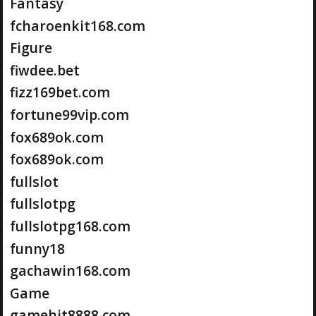
Fantasy
fcharoenkit168.com
Figure
fiwdee.bet
fizz169bet.com
fortune99vip.com
fox689ok.com
fox689ok.com
fullslot
fullslotpg
fullslotpg168.com
funny18
gachawin168.com
Game
gamehit8888.com