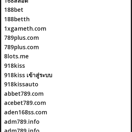
168สล็อต
188bet
188betth
1xgameth.com
789plus.com
789plus.com
8lots.me
918kiss
918kiss เข้าสู่ระบบ
918kissauto
abbet789.com
acebet789.com
aden168ss.com
adm789.info
adm789.info