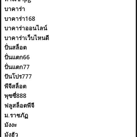
บาคาร่า
บาคาร่า168
บาคาร่าออนไลน์
บาคาร่าเว็บไหนดี
ปั่นสล็อต
ปั่นแตก66
ปั่นแตก77
ปันโปร777
พีจีสล็อต
พุซซี่888
ฟลูสล็อตพีจี
ม.ราชภัฏ
มังงะ
มังฮัว