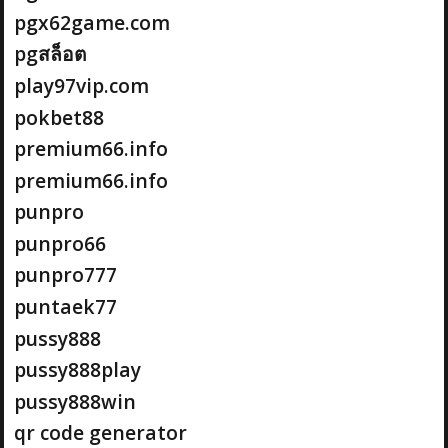
pgx62game.com
pgสล็อต
play97vip.com
pokbet88
premium66.info
premium66.info
punpro
punpro66
punpro777
puntaek77
pussy888
pussy888play
pussy888win
qr code generator