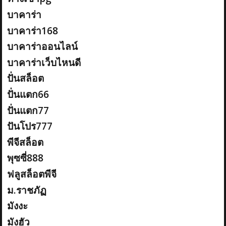
บาคาร่า
บาคาร่า168
บาคาร่าออนไลน์
บาคาร่าเว็บไหนดี
ปั่นสล็อต
ปั่นแตก66
ปั่นแตก77
ปันโปร777
พีจีสล็อต
พุซซี่888
ฟลูสล็อตพีจี
ม.ราชภัฏ
มังงะ
มังฮัว