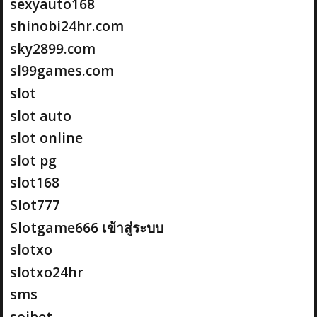
sexyauto168
shinobi24hr.com
sky2899.com
sl99games.com
slot
slot auto
slot online
slot pg
slot168
Slot777
Slotgame666 เข้าสู่ระบบ
slotxo
slotxo24hr
sms
soibet