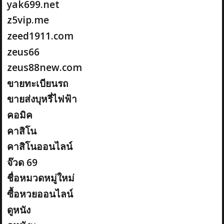
yak699.net
z5vip.me
zeed1911.com
zeus66
zeus88new.com
ขายทะเบียนรถ
ขายส่งบุหรี่ไฟฟ้า
คอมิค
คาสิโน
คาสิโนออนไลน์
จ๊วด 69
ชื่อหมวดหมู่ใหม่
ซื้อหวยออนไลน์
ดูหนัง