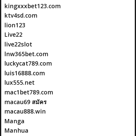
kingxxxbet123.com
ktv4sd.com
lion123
Live22
live22slot
lnw365bet.com
luckycat789.com
luis16888.com
lux555.net
mac1bet789.com
macau69 สมัคร
macau888.win
Manga
Manhua