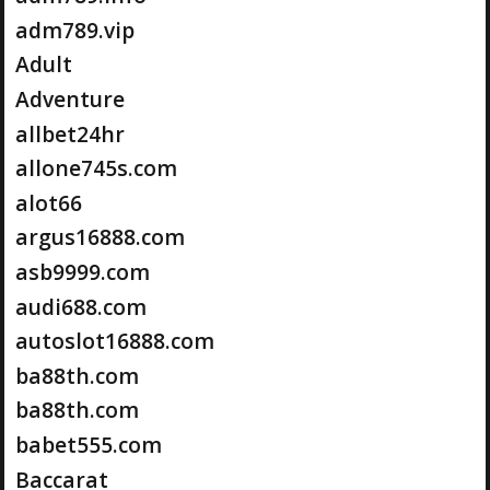
adm789.vip
Adult
Adventure
allbet24hr
allone745s.com
alot66
argus16888.com
asb9999.com
audi688.com
autoslot16888.com
ba88th.com
ba88th.com
babet555.com
Baccarat