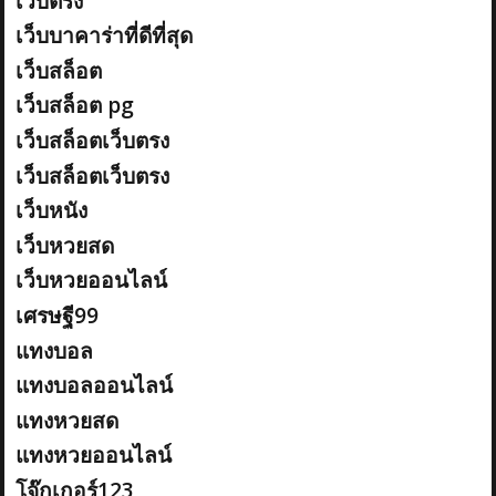
เว็บตรง
เว็บบาคาร่าที่ดีที่สุด
เว็บสล็อต
เว็บสล็อต pg
เว็บสล็อตเว็บตรง
เว็บสล็อตเว็บตรง
เว็บหนัง
เว็บหวยสด
เว็บหวยออนไลน์
เศรษฐี99
แทงบอล
แทงบอลออนไลน์
แทงหวยสด
แทงหวยออนไลน์
โจ๊กเกอร์123