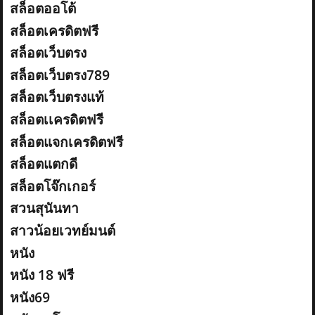
สล็อตออโต้
สล็อตเครดิตฟรี
สล็อตเว็บตรง
สล็อตเว็บตรง789
สล็อตเว็บตรงแท้
สล็อตเเครดิตฟรี
สล็อตแจกเครดิตฟรี
สล็อตแตกดี
สล็อตโจ๊กเกอร์
สวนสุนันทา
สาวน้อยเวทย์มนต์
หนัง
หนัง 18 ฟรี
หนัง69