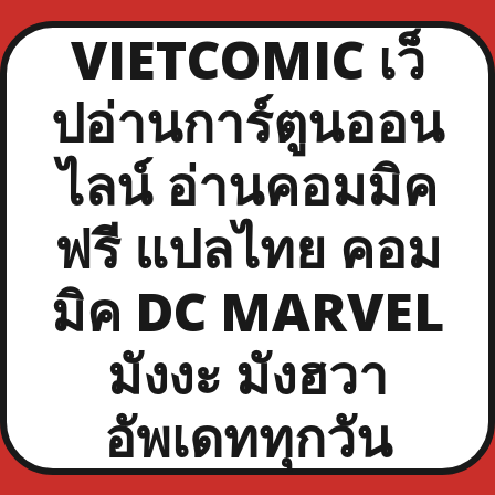
VIETCOMIC เว็
ปอ่านการ์ตูนออน
ไลน์ อ่านคอมมิค
ฟรี แปลไทย คอม
มิค DC MARVEL
มังงะ มังฮวา
อัพเดททุกวัน