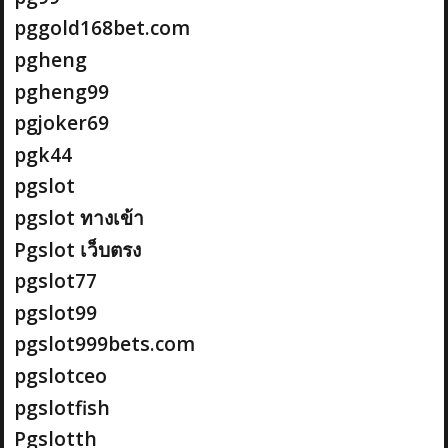
pggold168bet.com
pgheng
pgheng99
pgjoker69
pgk44
pgslot
pgslot ทางเข้า
Pgslot เว็บตรง
pgslot77
pgslot99
pgslot999bets.com
pgslotceo
pgslotfish
Pgslotth