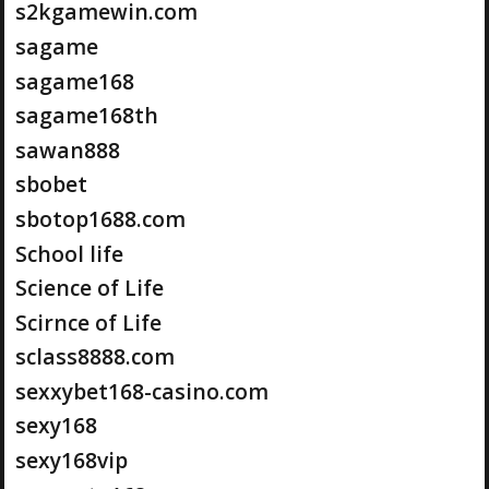
s2kgamewin.com
sagame
sagame168
sagame168th
sawan888
sbobet
sbotop1688.com
School life
Science of Life
Scirnce of Life
sclass8888.com
sexxybet168-casino.com
sexy168
sexy168vip