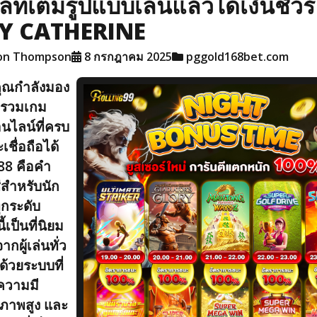
ล็ทเต็มรูปแบบเล่นแล้วได้เงินชัวร
BY CATHERINE
on Thompson
8 กรกฎาคม 2025
pggold168bet.com
ุณกำลังมอง
งรวมเกม
นไลน์ที่ครบ
ชื่อถือได้
88 คือคำ
่สำหรับนัก
ุกระดับ
ี้เป็นที่นิยม
จากผู้เล่นทั่ว
ด้วยระบบที่
 ความมี
ิภาพสูง และ