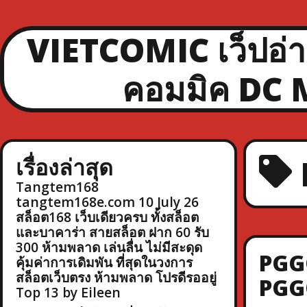
VIETCOMIC เว็ปอ่า
คอมมิค DC M
เรื่องล่าสุด
Tangtem168
tangtem168e.com 10 July 26
สล็อต168 เว็บเดียวครบ ทั้งสล็อต
และบาคาร่า สายสล็อต ฝาก 60 รับ
300 ห้ามพลาด เล่นลื่น ไม่มีสะดุด
PGG
คุ้มค่าการเดิมพัน ที่สุดในวงการ
สล็อตเว็บตรง ห้ามพลาด โปรดีรออยู่
PGGO
Top 13 by Eileen