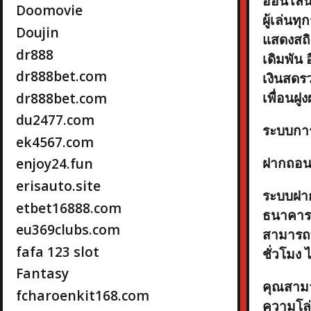
ออนไลน์
Doomovie
ผู้เล่นท
Doujin
แสดงสถิ
dr888
เดิมพัน 
dr888bet.com
เงินสดร
เพื่อนฝู
dr888bet.com
du2477.com
ระบบการ
ek4567.com
ฝากถอนท
enjoy24.fun
erisauto.site
ระบบฝาก
etbet16888.com
ธนาคารท
eu369clubs.com
สามารถท
fafa 123 slot
ชั่วโมง 
Fantasy
คุณสามา
fcharoenkit168.com
ความโล่