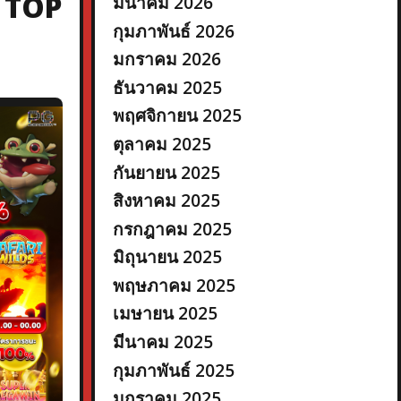
์ TOP
มีนาคม 2026
กุมภาพันธ์ 2026
มกราคม 2026
ธันวาคม 2025
พฤศจิกายน 2025
ตุลาคม 2025
กันยายน 2025
สิงหาคม 2025
กรกฎาคม 2025
มิถุนายน 2025
พฤษภาคม 2025
เมษายน 2025
มีนาคม 2025
กุมภาพันธ์ 2025
มกราคม 2025