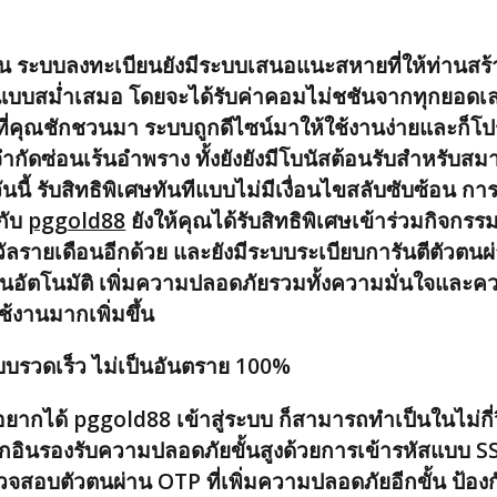
านั้น ระบบลงทะเบียนยังมีระบบเสนอแนะสหายที่ให้ท่านสร้
ิมแบบสม่ำเสมอ โดยจะได้รับค่าคอมไม่ชชันจากทุกยอดเ
งที่คุณชักชวนมา ระบบถูกดีไซน์มาให้ใช้งานง่ายและก็โป
จำกัดซ่อนเร้นอำพราง ทั้งยังยังมีโบนัสต้อนรับสำหรับสม
วันนี้ รับสิทธิพิเศษทันทีแบบไม่มีเงื่อนไขสลับซับซ้อน กา
กับ
pggold88
ยังให้คุณได้รับสิทธิพิเศษเข้าร่วมกิจกร
ัลรายเดือนอีกด้วย และยังมีระบบระเบียบการันตีตัวตนผ
อัตโนมัติ เพิ่มความปลอดภัยรวมทั้งความมั่นใจและคว
้ใช้งานมากเพิ่มขึ้น
ระบบรวดเร็ว ไม่เป็นอันตราย 100%
อยากได้ pggold88 เข้าสู่ระบบ ก็สามารถทำเป็นในไม่กี่
กอินรองรับความปลอดภัยขั้นสูงด้วยการเข้ารหัสแบบ S
จสอบตัวตนผ่าน OTP ที่เพิ่มความปลอดภัยอีกขั้น ป้อง