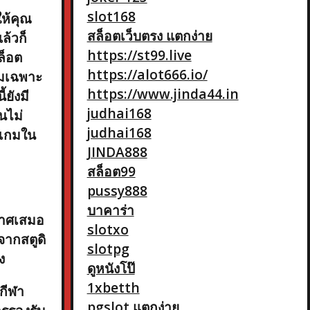
slot168
ให้คุณ
สล็อตเว็บตรง แตกง่าย
ล้วก็
https://st99.live
ล็อต
https://alot666.io/
ีมเฉพาะ
https://www.jinda44.in
ยังมี
judhai168
นไม่
judhai168
มเกมใน
JINDA888
สล็อต99
pussy888
บาคาร่า
ากาศเสมอ
slotxo
จากสตูดิ
slotpg
ง
ดูหนังโป๊
1xbetth
นกีฬา
pgslot แตกง่าย