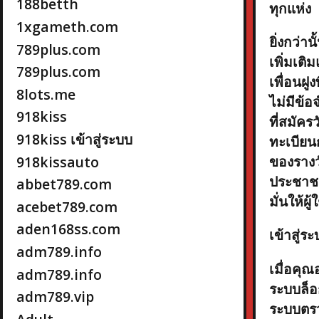
188betth
ทุกแห่ง
1xgameth.com
ยิ่งกว่
789plus.com
เพิ่มเต
789plus.com
เพื่อนฝู
8lots.me
ไม่มีข้อ
918kiss
ที่สมัคร
918kiss เข้าสู่ระบบ
ทะเบียน
ของรางว
918kissauto
ประชาชน
abbet789.com
มั่นให้ผู
acebet789.com
aden168ss.com
เข้าสู่
adm789.info
เมื่อคุณ
adm789.info
ระบบล็อ
adm789.vip
ระบบตรว