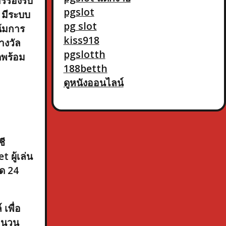
ารรองรับ
pgslot
ย มีระบบ
pg slot
น้มการ
kiss918
รางวัล
pgslotth
ดพร้อม
188betth
ดูหนังออนไลน์
ชี
ผู้เล่น
ด 24
เพื่อ
จำนวน