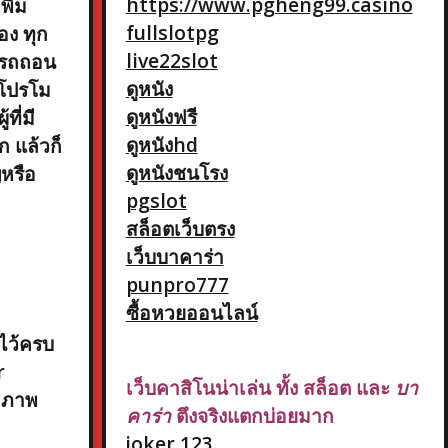
https://www.pgheng99.casino
พิ่ม
fullslotpg
อง ทุก
live22slot
ารถถอน
ดูหนัง
ะโปรโม
ดูหนังฟรี
ที่มี
ดูหนังhd
 แล้วก็
ดูหนังชนโรง
หรือ
pgslot
สล็อตเว็บตรง
เว็บบาคาร่า
punpro777
ซื้อหวยออนไลน์
ไว้ครบ
r
เว็บคาสิโนน่าเล่น ทั้ง
สล็อต
และ
บา
มีภาพ
คาร่า
ตึงจริงแตกบ่อยมาก
joker 123