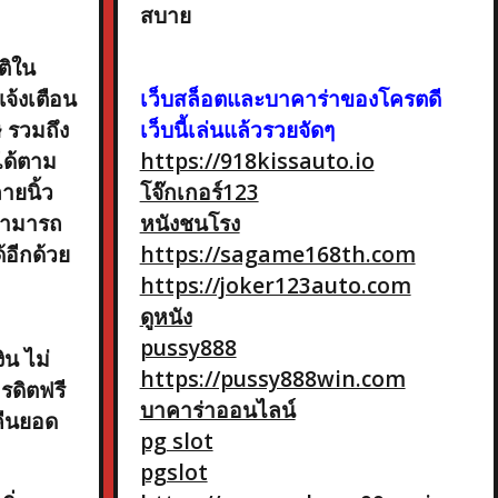
สบาย
ติใน
จ้งเตือน
เว็บสล็อตและบาคาร่าของโครตดี
 รวมถึง
เว็บนี้เล่นแล้วรวยจัดๆ
ได้ตาม
https://918kissauto.io
ายนิ้ว
โจ๊กเกอร์123
งสามารถ
หนังชนโรง
้อีกด้วย
https://sagame168th.com
https://joker123auto.com
ดูหนัง
pussy888
ิน ไม่
https://pussy888win.com
รดิตฟรี
บาคาร่าออนไลน์
คืนยอด
pg slot
pgslot