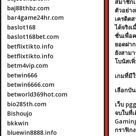
สมาชิกเก
baj88thbz.com
ตัวอย่า
bar4game24hr.com
เครดิตส
baslot168
ได้จริง
ชั่นเพื่
baslot168bet.com
ยอดฝากส
betflixtikto.info
ยังสามา
betflixtikto.info
โบนัสเพิ
betm4vip.com
betwin666
เกมที่มี
betwin6666.com
เลือกบัน
betworld369hot.com
bio285th.com
เว็บ pg
จบในที่
Bishoujo
Gaming,
bkkwin
กราฟิกงา
bluewin8888.info