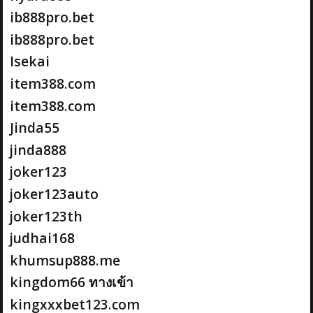
ib888pro.bet
ib888pro.bet
Isekai
item388.com
item388.com
Jinda55
jinda888
joker123
joker123auto
joker123th
judhai168
khumsup888.me
kingdom66 ทางเข้า
kingxxxbet123.com