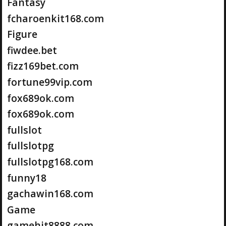
Fantasy
fcharoenkit168.com
Figure
fiwdee.bet
fizz169bet.com
fortune99vip.com
fox689ok.com
fox689ok.com
fullslot
fullslotpg
fullslotpg168.com
funny18
gachawin168.com
Game
gamehit8888.com