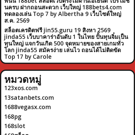
พนัน 188bet สล็อตเว็บตรงไม่ผ่านเอเย่นต์ โปรโมชั่
นครบ ฝากถอนสะดวก เว็บใหญ่ 188bets4.com
ทดลองเล่น Top 7 by Albertha 9 เว็บไซต์ใหญ่
ส.ค. 2569
สล็อตเครดิตฟรี jin55.guru 19 สิงหา 2569
jinda55 เว็บบาคาร่าอันดับ 1 ในไทย ปั้นทุนจิ๋มเป็น
ทุนใหญ่ แจกวันเกิด 500 จุดหมายของสายเกมทั่ว
โลก jinda55 สมัครง่าย เล่นไว ถอนได้ไม่ติดขัด
Top 17 by Carole
หมวดหมู่
123xos.com
13satanbets.com
1688vegasx.com
168pg
168slot