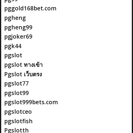
pggold168bet.com
pgheng
pgheng99
pgjoker69
pgk44
pgslot
pgslot ทางเข้า
Pgslot เว็บตรง
pgslot77
pgslot99
pgslot999bets.com
pgslotceo
pgslotfish
Pgslotth