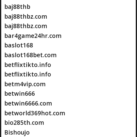
baj88thb
baj88thbz.com
baj88thbz.com
bar4game24hr.com
baslot168
baslot168bet.com
betflixtikto.info
betflixtikto.info
betm4vip.com
betwin666
betwin6666.com
betworld369hot.com
bio285th.com
Bishoujo