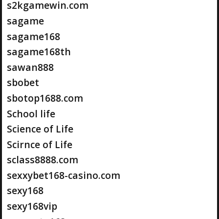
s2kgamewin.com
sagame
sagame168
sagame168th
sawan888
sbobet
sbotop1688.com
School life
Science of Life
Scirnce of Life
sclass8888.com
sexxybet168-casino.com
sexy168
sexy168vip