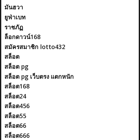
มันฮวา
ยูฟ่าเบท
ราชภัฏ
ล็อกดาวน์168
สมัครสมาชิก lotto432
สล็อต
สล็อต pg
สล็อต pg เว็บตรง แตกหนัก
สล็อต168
สล็อต24
สล็อต456
สล็อต55
สล็อต66
สล็อต666