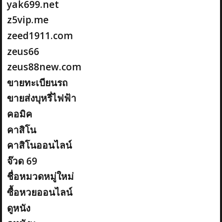
yak699.net
z5vip.me
zeed1911.com
zeus66
zeus88new.com
ขายทะเบียนรถ
ขายส่งบุหรี่ไฟฟ้า
คอมิค
คาสิโน
คาสิโนออนไลน์
จ๊วด 69
ชื่อหมวดหมู่ใหม่
ซื้อหวยออนไลน์
ดูหนัง