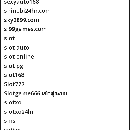
sexyauto168
shinobi24hr.com
sky2899.com
sl99games.com
slot
slot auto
slot online
slot pg
slot168
Slot777
Slotgame666 เข้าสู่ระบบ
slotxo
slotxo24hr
sms
soibet