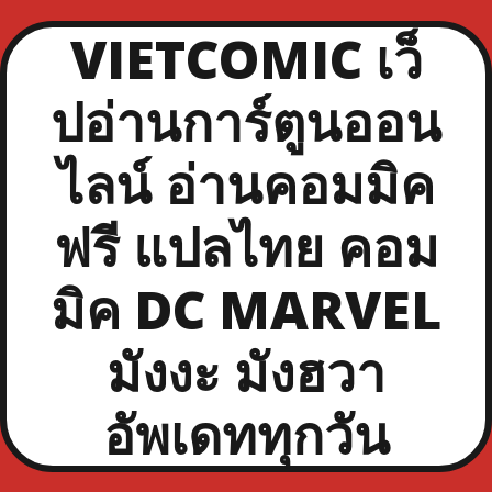
VIETCOMIC เว็
ปอ่านการ์ตูนออน
ไลน์ อ่านคอมมิค
ฟรี แปลไทย คอม
มิค DC MARVEL
มังงะ มังฮวา
อัพเดททุกวัน