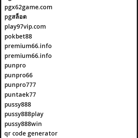
pgx62game.com
pgสล็อต
play97vip.com
pokbet88
premium66.info
premium66.info
punpro
punpro66
punpro777
puntaek77
pussy888
pussy888play
pussy888win
qr code generator