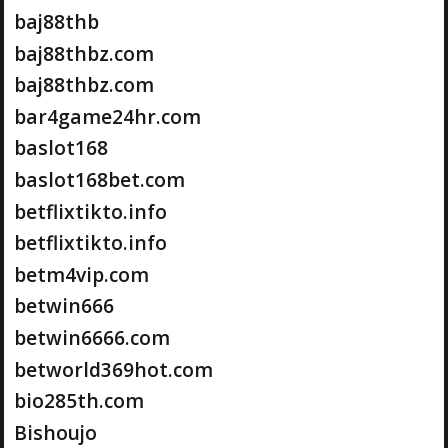
baj88thb
baj88thbz.com
baj88thbz.com
bar4game24hr.com
baslot168
baslot168bet.com
betflixtikto.info
betflixtikto.info
betm4vip.com
betwin666
betwin6666.com
betworld369hot.com
bio285th.com
Bishoujo