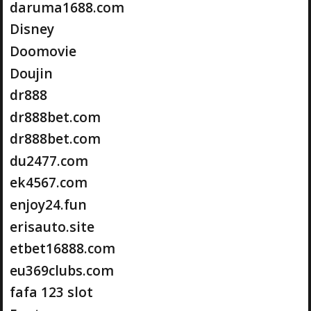
daruma1688.com
Disney
Doomovie
Doujin
dr888
dr888bet.com
dr888bet.com
du2477.com
ek4567.com
enjoy24.fun
erisauto.site
etbet16888.com
eu369clubs.com
fafa 123 slot