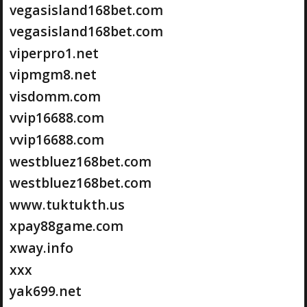
vegasisland168bet.com
vegasisland168bet.com
viperpro1.net
vipmgm8.net
visdomm.com
vvip16688.com
vvip16688.com
westbluez168bet.com
westbluez168bet.com
www.tuktukth.us
xpay88game.com
xway.info
xxx
yak699.net