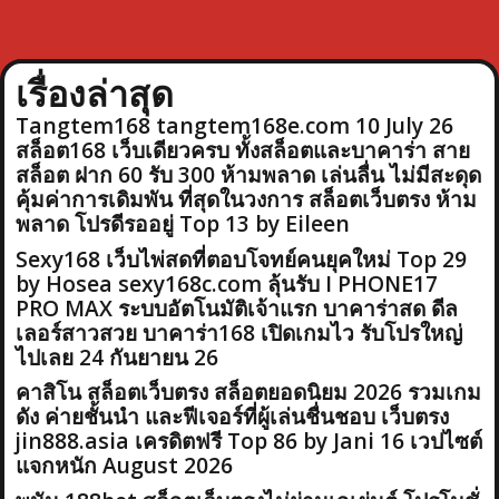
เรื่องล่าสุด
Tangtem168 tangtem168e.com 10 July 26
สล็อต168 เว็บเดียวครบ ทั้งสล็อตและบาคาร่า สาย
สล็อต ฝาก 60 รับ 300 ห้ามพลาด เล่นลื่น ไม่มีสะดุด
คุ้มค่าการเดิมพัน ที่สุดในวงการ สล็อตเว็บตรง ห้าม
พลาด โปรดีรออยู่ Top 13 by Eileen
Sexy168 เว็บไพ่สดที่ตอบโจทย์คนยุคใหม่ Top 29
by Hosea sexy168c.com ลุ้นรับ I PHONE17
PRO MAX ระบบอัตโนมัติเจ้าแรก บาคาร่าสด ดีล
เลอร์สาวสวย บาคาร่า168 เปิดเกมไว รับโปรใหญ่
ไปเลย 24 กันยายน 26
คาสิโน สล็อตเว็บตรง สล็อตยอดนิยม 2026 รวมเกม
ดัง ค่ายชั้นนำ และฟีเจอร์ที่ผู้เล่นชื่นชอบ เว็บตรง
jin888.asia เครดิตฟรี Top 86 by Jani 16 เวปไซต์
แจกหนัก August 2026