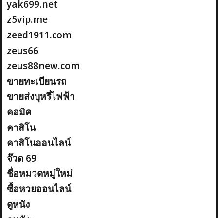
yak699.net
z5vip.me
zeed1911.com
zeus66
zeus88new.com
ขายทะเบียนรถ
ขายส่งบุหรี่ไฟฟ้า
คอมิค
คาสิโน
คาสิโนออนไลน์
จ๊วด 69
ชื่อหมวดหมู่ใหม่
ซื้อหวยออนไลน์
ดูหนัง