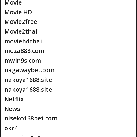
Movie
Movie HD
Movie2free
Movie2thai
moviehdthai
moza888.com
mwin9s.com
nagawaybet.com
nakoya1688.site
nakoya1688.site
Netflix
News
niseko168bet.com
okc4