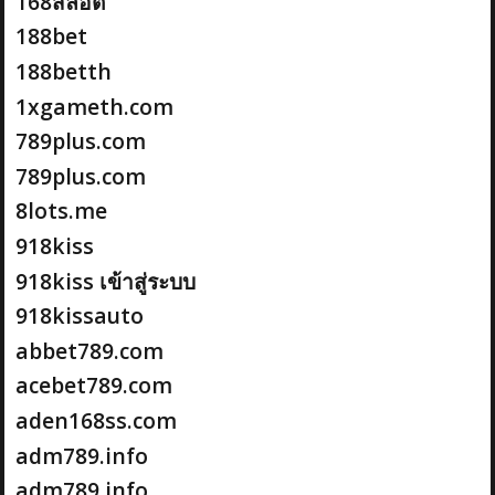
168สล็อต
188bet
188betth
1xgameth.com
789plus.com
789plus.com
8lots.me
918kiss
918kiss เข้าสู่ระบบ
918kissauto
abbet789.com
acebet789.com
aden168ss.com
adm789.info
adm789.info