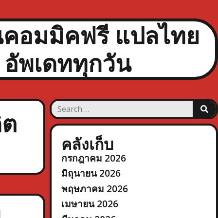
านคอมมิคฟรี แปลไทย
อัพเดททุกวัน
S
S
ิต
e
E
a
A
R
r
คลังเก็บ
C
c
H
กรกฎาคม 2026
h
f
มิถุนายน 2026
o
พฤษภาคม 2026
r
:
เมษายน 2026
ม