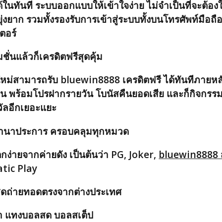
้ในทันที ระบบออกแบบให้เข้าใจง่าย ไม่จำเป็นที่จะต้องใ
่งยาก รวมทั้งรองรับการเข้าสู่ระบบทั้งบนโทรศัพท์มือถ
ตอร์
ชั่นแล้วก็เครดิตฟรีสุดคุ้ม
หม่สามารถรับ bluewin8888 เครดิตฟรี ได้ทันทีภายห
วตน พร้อมโปรฝากรายวัน โบนัสคืนยอดเสีย และก็กิจกร
ัลอีกเยอะแยะ
นานาประการ ครอบคลุมทุกหมวด
กง่ายจากค่ายดัง เป็นต้นว่า PG, Joker,
bluewin8888 
tic Play
สดถ่ายทอดตรงจากต่างประเทศ
า แทงบอลสด บอลสเต็ป