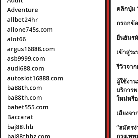
Adult
คลิกปุ่ม
Adventure
allbet24hr
กรอกข้อม
allone745s.com
ยืนยันรห
alot66
argus16888.com
เข้าสู่ร
asb9999.com
รีวิวจากผ
audi688.com
autoslot16888.com
ผู้ใช้งา
ba88th.com
บริการพร
ba88th.com
ใหม่หรือ
babet555.com
เสียงจากผ
Baccarat
baj88thb
“สมัครง่
กรุงเท
baj88thbz.com