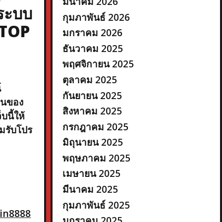
มีนาคม 2026
ระบบ
กุมภาพันธ์ 2026
ว TOP
มกราคม 2026
ธันวาคม 2025
พฤศจิกายน 2025
ตุลาคม 2025
์
กันยายน 2025
็นของ
สิงหาคม 2025
บนี้ให้
กรกฎาคม 2025
มรับโปร
มิถุนายน 2025
พฤษภาคม 2025
เมษายน 2025
มีนาคม 2025
กุมภาพันธ์ 2025
in8888
มกราคม 2025