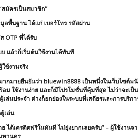
 “สมัครเป็นสมาชิก”
ูลพื้นฐาน ได้แก่ เบอร์โทร รหัสผ่าน
ัส OTP ที่ได้รับ
ะบบ แล้วก็เริ่มต้นใช้งานได้ทันที
ู้ใช้งานจริง
นมากมายยืนยันว่า bluewin8888 เป็นหนึ่งในเว็บไซต์พนัน
้อม ใช้งานง่าย และก็มีโปรโมชั่นที่คุ้มที่สุด ไม่ว่าจะเป็นผ
ผู้เล่นประจำ ต่างก็ยกย่องในระบบที่เสถียรและการบริการ
ู้เล่น
าย ได้เครดิตฟรีในทันที ไม่ยุ่งยากเลยครับ” – ผู้ใช้งานจ
พมหานคร