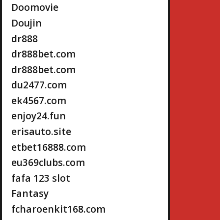
Doomovie
Doujin
dr888
dr888bet.com
dr888bet.com
du2477.com
ek4567.com
enjoy24.fun
erisauto.site
etbet16888.com
eu369clubs.com
fafa 123 slot
Fantasy
fcharoenkit168.com