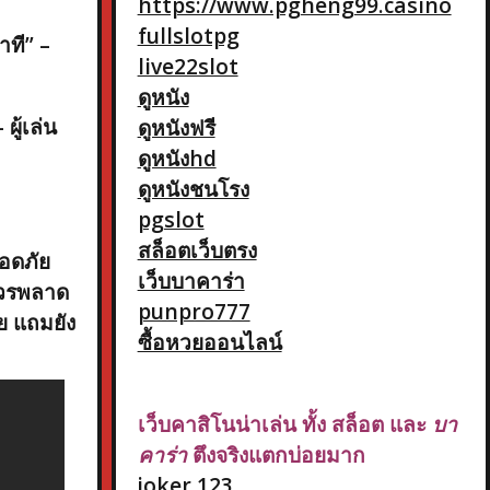
https://www.pgheng99.casino
fullslotpg
าที” –
live22slot
ดูหนัง
ู้เล่น
ดูหนังฟรี
ดูหนังhd
ดูหนังชนโรง
pgslot
สล็อตเว็บตรง
ลอดภัย
เว็บบาคาร่า
ควรพลาด
punpro777
อย แถมยัง
ซื้อหวยออนไลน์
เว็บคาสิโนน่าเล่น ทั้ง
สล็อต
และ
บา
คาร่า
ตึงจริงแตกบ่อยมาก
joker 123