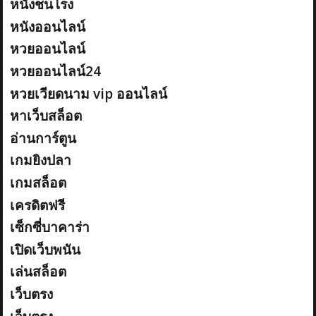
หนังชนโรง
หนังออนไลน์
หวยออนไลน์
หวยออนไลน์24
หวยเวียดนาม vip ออนไลน์
หาเว็บสล็อต
อ่านการ์ตูน
เกมยิงปลา
เกมสล็อต
เครดิตฟรี
เซ็กซี่บาคาร่า
เปิดเว็บพนัน
เล่นสล็อต
เว็บตรง