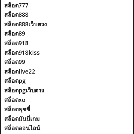
สล็อต777
สล็อต888
สล็อต888เว็บตรง
สล็อต89
สล็อต918
สล็อต918kiss
สล็อต99
สล็อตlive22
สล็อตpg
สล็อตpgเว็บตรง
สล็อตxo
สล็อตพุซซี่
สล็อตมันนี่เกม
สล็อตออนไลน์