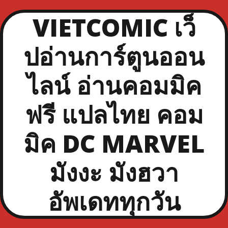
VIETCOMIC เว็
ปอ่านการ์ตูนออน
ไลน์ อ่านคอมมิค
ฟรี แปลไทย คอม
มิค DC MARVEL
มังงะ มังฮวา
อัพเดททุกวัน