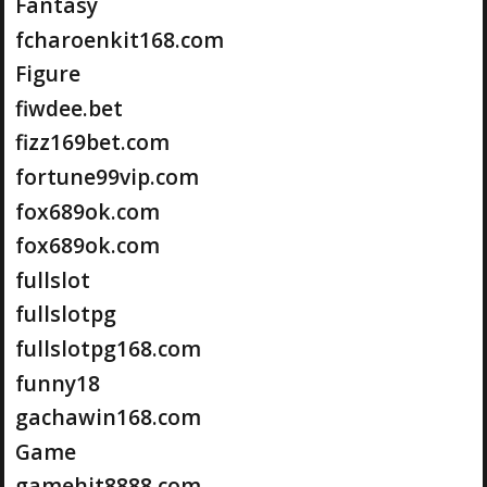
Fantasy
fcharoenkit168.com
Figure
fiwdee.bet
fizz169bet.com
fortune99vip.com
fox689ok.com
fox689ok.com
fullslot
fullslotpg
fullslotpg168.com
funny18
gachawin168.com
Game
gamehit8888.com