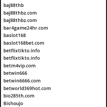
baj88thb
baj88thbz.com
baj88thbz.com
bar4game24hr.com
baslot168
baslot168bet.com
betflixtikto.info
betflixtikto.info
betm4vip.com
betwin666
betwin6666.com
betworld369hot.com
bio285th.com
Bishoujo