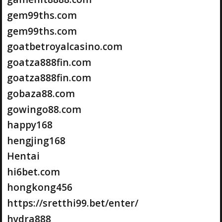
gem99ths.com
gem99ths.com
goatbetroyalcasino.com
goatza888fin.com
goatza888fin.com
gobaza88.com
gowingo88.com
happy168
hengjing168
Hentai
hi6bet.com
hongkong456
https://sretthi99.bet/enter/
hydra888