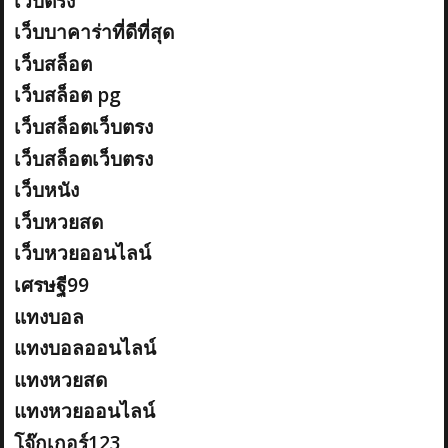
เว็บตรง
เว็บบาคาร่าที่ดีที่สุด
เว็บสล็อต
เว็บสล็อต pg
เว็บสล็อตเว็บตรง
เว็บสล็อตเว็บตรง
เว็บหนัง
เว็บหวยสด
เว็บหวยออนไลน์
เศรษฐี99
แทงบอล
แทงบอลออนไลน์
แทงหวยสด
แทงหวยออนไลน์
โจ๊กเกอร์123