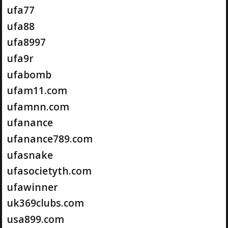
ufa77
ufa88
ufa8997
ufa9r
ufabomb
ufam11.com
ufamnn.com
ufanance
ufanance789.com
ufasnake
ufasocietyth.com
ufawinner
uk369clubs.com
usa899.com