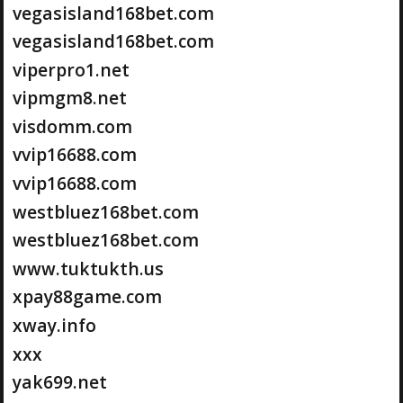
vegasisland168bet.com
vegasisland168bet.com
viperpro1.net
vipmgm8.net
visdomm.com
vvip16688.com
vvip16688.com
westbluez168bet.com
westbluez168bet.com
www.tuktukth.us
xpay88game.com
xway.info
xxx
yak699.net