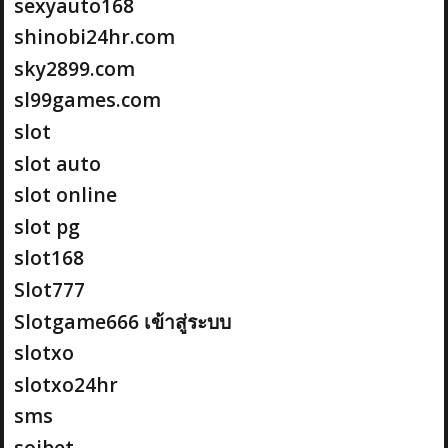
sexyauto168
shinobi24hr.com
sky2899.com
sl99games.com
slot
slot auto
slot online
slot pg
slot168
Slot777
Slotgame666 เข้าสู่ระบบ
slotxo
slotxo24hr
sms
soibet