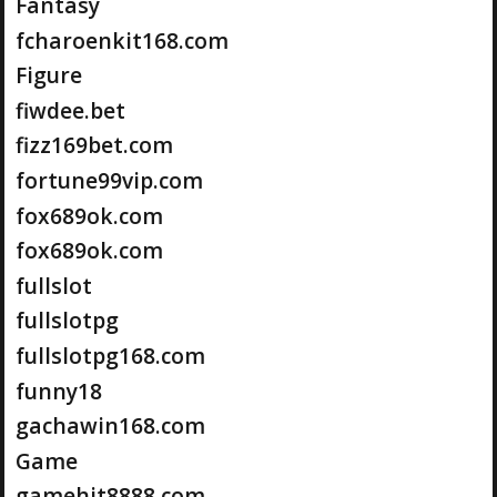
Fantasy
fcharoenkit168.com
Figure
fiwdee.bet
fizz169bet.com
fortune99vip.com
fox689ok.com
fox689ok.com
fullslot
fullslotpg
fullslotpg168.com
funny18
gachawin168.com
Game
gamehit8888.com