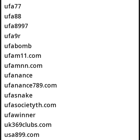
ufa77
ufa88
ufa8997
ufa9r
ufabomb
ufam11.com
ufamnn.com
ufanance
ufanance789.com
ufasnake
ufasocietyth.com
ufawinner
uk369clubs.com
usa899.com