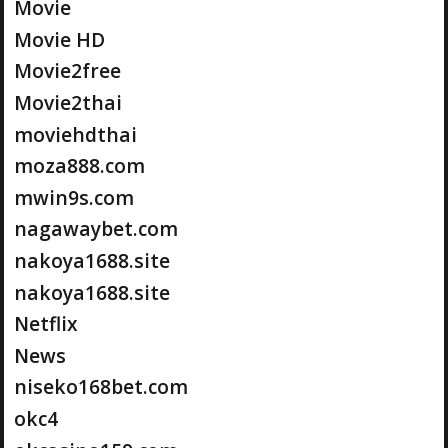
Movie
Movie HD
Movie2free
Movie2thai
moviehdthai
moza888.com
mwin9s.com
nagawaybet.com
nakoya1688.site
nakoya1688.site
Netflix
News
niseko168bet.com
okc4