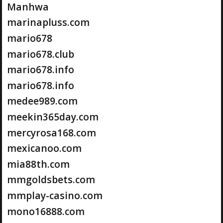
Manhwa
marinapluss.com
mario678
mario678.club
mario678.info
mario678.info
medee989.com
meekin365day.com
mercyrosa168.com
mexicanoo.com
mia88th.com
mmgoldsbets.com
mmplay-casino.com
mono16888.com