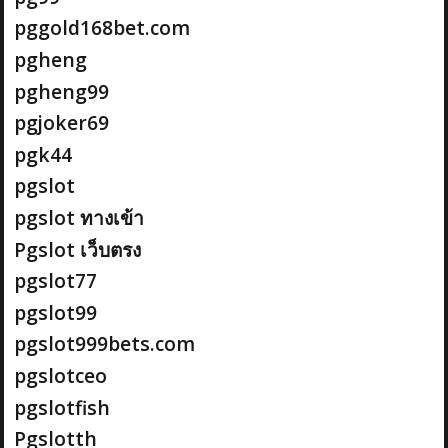
pggold168bet.com
pgheng
pgheng99
pgjoker69
pgk44
pgslot
pgslot ทางเข้า
Pgslot เว็บตรง
pgslot77
pgslot99
pgslot999bets.com
pgslotceo
pgslotfish
Pgslotth