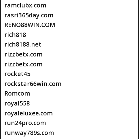
ramclubx.com
rasri365day.com
RENO88WIN.COM
rich818
rich8188.net
rizzbetx.com
rizzbetx.com
rocket45
rockstar66win.com
Romcom
royal558
royaleluxee.com
run24pro.com
runway789s.com