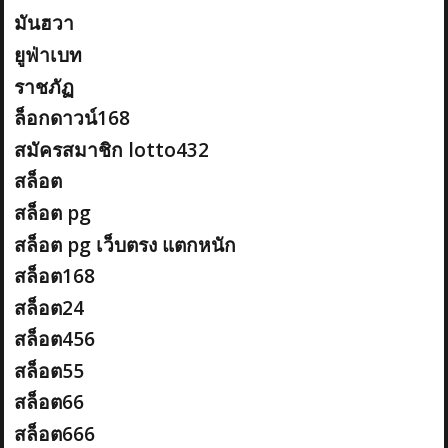
มันฮวา
ยูฟ่าเบท
ราชภัฏ
ล็อกดาวน์168
สมัครสมาชิก lotto432
สล็อต
สล็อต pg
สล็อต pg เว็บตรง แตกหนัก
สล็อต168
สล็อต24
สล็อต456
สล็อต55
สล็อต66
สล็อต666