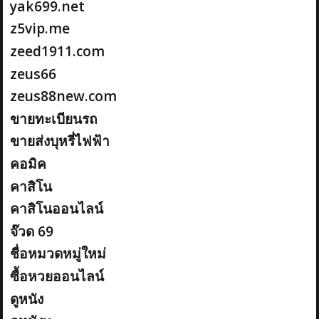
yak699.net
z5vip.me
zeed1911.com
zeus66
zeus88new.com
ขายทะเบียนรถ
ขายส่งบุหรี่ไฟฟ้า
คอมิค
คาสิโน
คาสิโนออนไลน์
จ๊วด 69
ชื่อหมวดหมู่ใหม่
ซื้อหวยออนไลน์
ดูหนัง