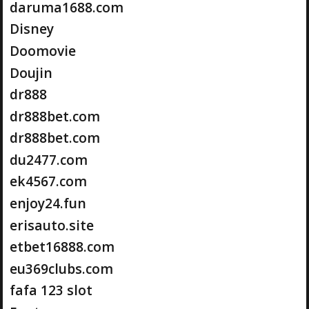
daruma1688.com
Disney
Doomovie
Doujin
dr888
dr888bet.com
dr888bet.com
du2477.com
ek4567.com
enjoy24.fun
erisauto.site
etbet16888.com
eu369clubs.com
fafa 123 slot