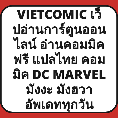
VIETCOMIC เว็
ปอ่านการ์ตูนออน
ไลน์ อ่านคอมมิค
ฟรี แปลไทย คอม
มิค DC MARVEL
มังงะ มังฮวา
อัพเดททุกวัน