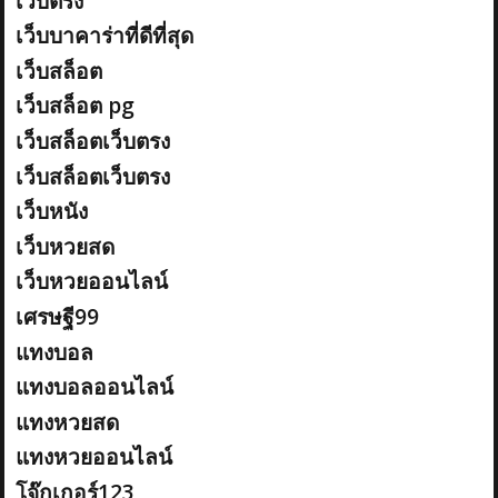
เว็บตรง
เว็บบาคาร่าที่ดีที่สุด
เว็บสล็อต
เว็บสล็อต pg
เว็บสล็อตเว็บตรง
เว็บสล็อตเว็บตรง
เว็บหนัง
เว็บหวยสด
เว็บหวยออนไลน์
เศรษฐี99
แทงบอล
แทงบอลออนไลน์
แทงหวยสด
แทงหวยออนไลน์
โจ๊กเกอร์123