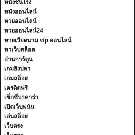
หนังชนโรง
หนังออนไลน์
หวยออนไลน์
หวยออนไลน์24
หวยเวียดนาม vip ออนไลน์
หาเว็บสล็อต
อ่านการ์ตูน
เกมยิงปลา
เกมสล็อต
เครดิตฟรี
เซ็กซี่บาคาร่า
เปิดเว็บพนัน
เล่นสล็อต
เว็บตรง