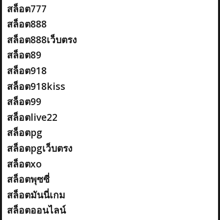
สล็อต777
สล็อต888
สล็อต888เว็บตรง
สล็อต89
สล็อต918
สล็อต918kiss
สล็อต99
สล็อตlive22
สล็อตpg
สล็อตpgเว็บตรง
สล็อตxo
สล็อตพุซซี่
สล็อตมันนี่เกม
สล็อตออนไลน์