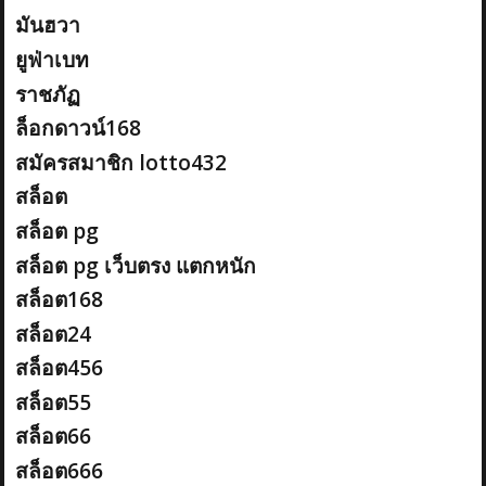
มันฮวา
ยูฟ่าเบท
ราชภัฏ
ล็อกดาวน์168
สมัครสมาชิก lotto432
สล็อต
สล็อต pg
สล็อต pg เว็บตรง แตกหนัก
สล็อต168
สล็อต24
สล็อต456
สล็อต55
สล็อต66
สล็อต666