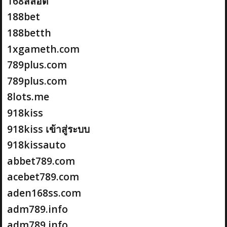
168สล็อต
188bet
188betth
1xgameth.com
789plus.com
789plus.com
8lots.me
918kiss
918kiss เข้าสู่ระบบ
918kissauto
abbet789.com
acebet789.com
aden168ss.com
adm789.info
adm789.info