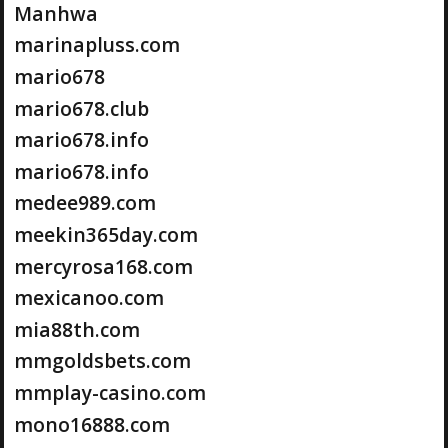
Manhwa
marinapluss.com
mario678
mario678.club
mario678.info
mario678.info
medee989.com
meekin365day.com
mercyrosa168.com
mexicanoo.com
mia88th.com
mmgoldsbets.com
mmplay-casino.com
mono16888.com