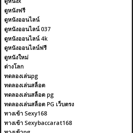
ดูหนังx
ดูหนังฟรี
ดูหนังออนไลน์
ดูหนังออนไลน์ 037
ดูหนังออนไลน์ 4k
ดูหนังออนไลน์ฟรี
ดูหนังใหม่
ต่างโลก
ทดลองเล่นpg
ทดลองเล่นสล็อต
ทดลองเล่นสล็อต pg
ทดลองเล่นสล็อต PG เว็บตรง
ทางเข้า Sexy168
ทางเข้า Sexybaccarat168
ทางเข้าpg