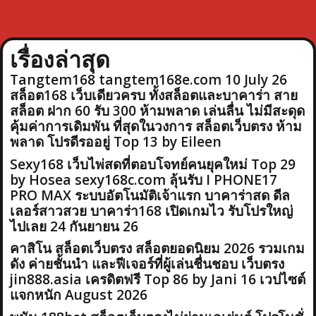
เรื่องล่าสุด
Tangtem168 tangtem168e.com 10 July 26
สล็อต168 เว็บเดียวครบ ทั้งสล็อตและบาคาร่า สาย
สล็อต ฝาก 60 รับ 300 ห้ามพลาด เล่นลื่น ไม่มีสะดุด
คุ้มค่าการเดิมพัน ที่สุดในวงการ สล็อตเว็บตรง ห้าม
พลาด โปรดีรออยู่ Top 13 by Eileen
Sexy168 เว็บไพ่สดที่ตอบโจทย์คนยุคใหม่ Top 29
by Hosea sexy168c.com ลุ้นรับ I PHONE17
PRO MAX ระบบอัตโนมัติเจ้าแรก บาคาร่าสด ดีล
เลอร์สาวสวย บาคาร่า168 เปิดเกมไว รับโปรใหญ่
ไปเลย 24 กันยายน 26
คาสิโน สล็อตเว็บตรง สล็อตยอดนิยม 2026 รวมเกม
ดัง ค่ายชั้นนำ และฟีเจอร์ที่ผู้เล่นชื่นชอบ เว็บตรง
jin888.asia เครดิตฟรี Top 86 by Jani 16 เวปไซต์
แจกหนัก August 2026