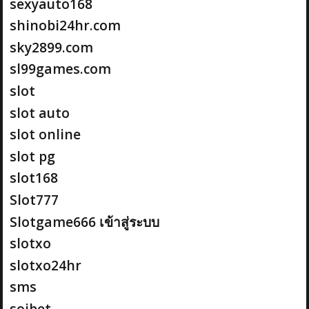
sexyauto168
shinobi24hr.com
sky2899.com
sl99games.com
slot
slot auto
slot online
slot pg
slot168
Slot777
Slotgame666 เข้าสู่ระบบ
slotxo
slotxo24hr
sms
soibet