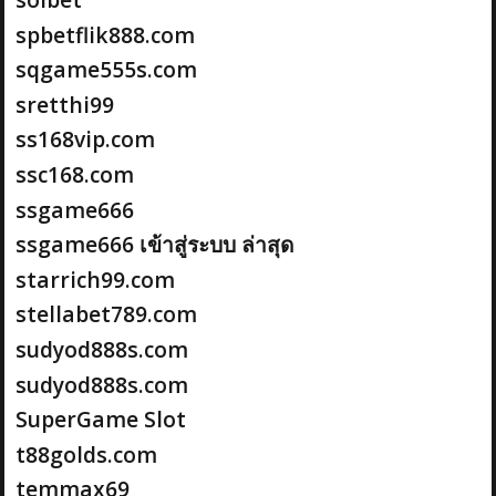
spbetflik888.com
sqgame555s.com
sretthi99
ss168vip.com
ssc168.com
ssgame666
ssgame666 เข้าสู่ระบบ ล่าสุด
starrich99.com
stellabet789.com
sudyod888s.com
sudyod888s.com
SuperGame Slot
t88golds.com
temmax69