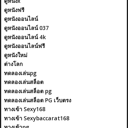
ดูหนังx
ดูหนังฟรี
ดูหนังออนไลน์
ดูหนังออนไลน์ 037
ดูหนังออนไลน์ 4k
ดูหนังออนไลน์ฟรี
ดูหนังใหม่
ต่างโลก
ทดลองเล่นpg
ทดลองเล่นสล็อต
ทดลองเล่นสล็อต pg
ทดลองเล่นสล็อต PG เว็บตรง
ทางเข้า Sexy168
ทางเข้า Sexybaccarat168
ทางเข้าpg