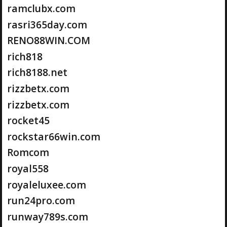
ramclubx.com
rasri365day.com
RENO88WIN.COM
rich818
rich8188.net
rizzbetx.com
rizzbetx.com
rocket45
rockstar66win.com
Romcom
royal558
royaleluxee.com
run24pro.com
runway789s.com