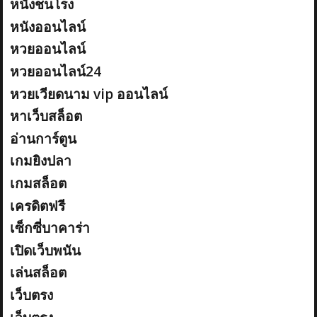
หนังชนโรง
หนังออนไลน์
หวยออนไลน์
หวยออนไลน์24
หวยเวียดนาม vip ออนไลน์
หาเว็บสล็อต
อ่านการ์ตูน
เกมยิงปลา
เกมสล็อต
เครดิตฟรี
เซ็กซี่บาคาร่า
เปิดเว็บพนัน
เล่นสล็อต
เว็บตรง