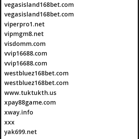
vegasisland168bet.com
vegasisland168bet.com
viperpro1.net
vipmgm8.net
visdomm.com
vvip16688.com
vvip16688.com
westbluez168bet.com
westbluez168bet.com
www.tuktukth.us
xpay88game.com
xway.info
xxx
yak699.net