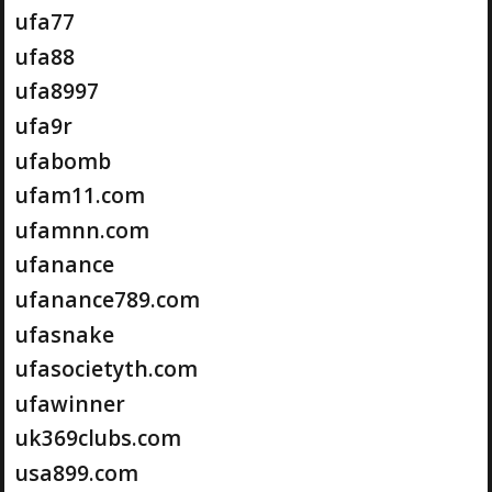
ufa77
ufa88
ufa8997
ufa9r
ufabomb
ufam11.com
ufamnn.com
ufanance
ufanance789.com
ufasnake
ufasocietyth.com
ufawinner
uk369clubs.com
usa899.com