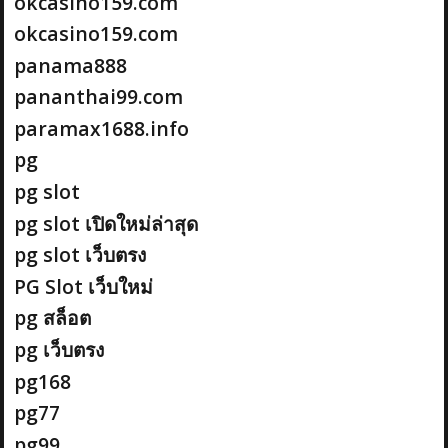
okcasino159.com
okcasino159.com
panama888
pananthai99.com
paramax1688.info
pg
pg slot
pg slot เปิดใหม่ล่าสุด
pg slot เว็บตรง
PG Slot เว็บใหม่
pg สล็อต
pg เว็บตรง
pg168
pg77
pg99