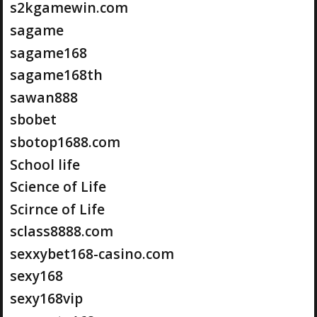
s2kgamewin.com
sagame
sagame168
sagame168th
sawan888
sbobet
sbotop1688.com
School life
Science of Life
Scirnce of Life
sclass8888.com
sexxybet168-casino.com
sexy168
sexy168vip