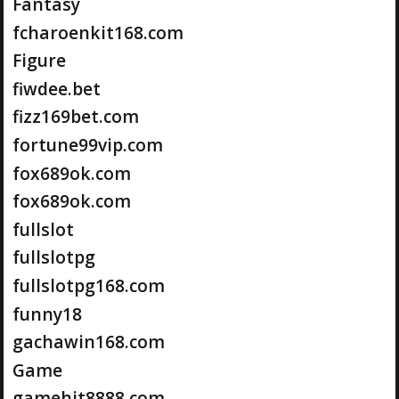
Fantasy
fcharoenkit168.com
Figure
fiwdee.bet
fizz169bet.com
fortune99vip.com
fox689ok.com
fox689ok.com
fullslot
fullslotpg
fullslotpg168.com
funny18
gachawin168.com
Game
gamehit8888.com