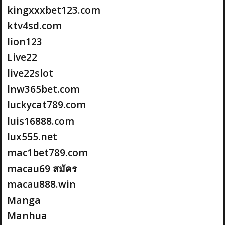
kingxxxbet123.com
ktv4sd.com
lion123
Live22
live22slot
lnw365bet.com
luckycat789.com
luis16888.com
lux555.net
mac1bet789.com
macau69 สมัคร
macau888.win
Manga
Manhua