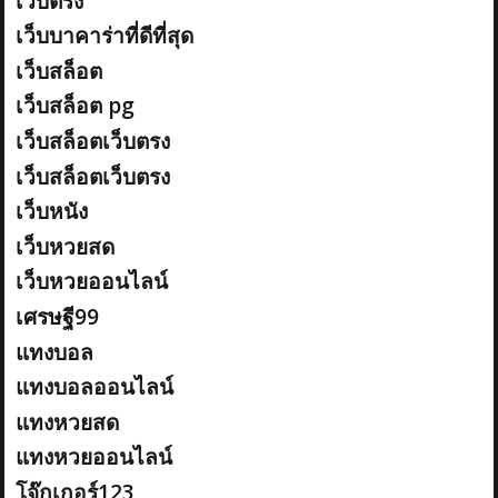
เว็บตรง
เว็บบาคาร่าที่ดีที่สุด
เว็บสล็อต
เว็บสล็อต pg
เว็บสล็อตเว็บตรง
เว็บสล็อตเว็บตรง
เว็บหนัง
เว็บหวยสด
เว็บหวยออนไลน์
เศรษฐี99
แทงบอล
แทงบอลออนไลน์
แทงหวยสด
แทงหวยออนไลน์
โจ๊กเกอร์123