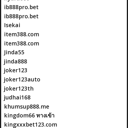
ib888pro.bet
ib888pro.bet
Isekai
item388.com
item388.com
Jinda55
jinda888
joker123
joker123auto
joker123th
judhai168
khumsup888.me
kingdom66 ทางเข้า
kingxxxbet123.com