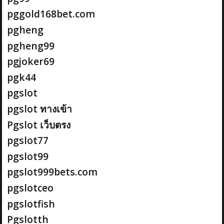
pggold168bet.com
pgheng
pgheng99
pgjoker69
pgk44
pgslot
pgslot ทางเข้า
Pgslot เว็บตรง
pgslot77
pgslot99
pgslot999bets.com
pgslotceo
pgslotfish
Pgslotth