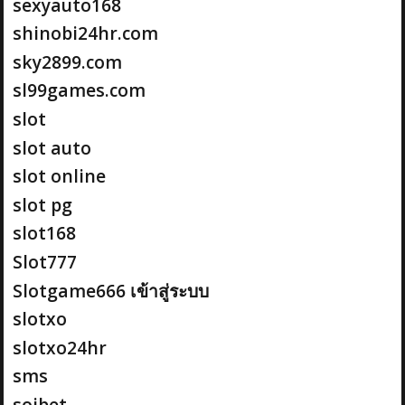
sexyauto168
shinobi24hr.com
sky2899.com
sl99games.com
slot
slot auto
slot online
slot pg
slot168
Slot777
Slotgame666 เข้าสู่ระบบ
slotxo
slotxo24hr
sms
soibet