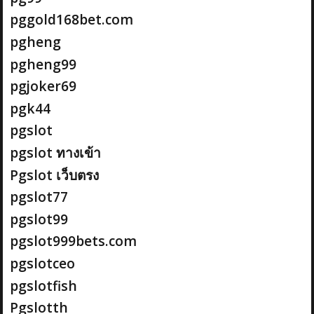
pggold168bet.com
pgheng
pgheng99
pgjoker69
pgk44
pgslot
pgslot ทางเข้า
Pgslot เว็บตรง
pgslot77
pgslot99
pgslot999bets.com
pgslotceo
pgslotfish
Pgslotth