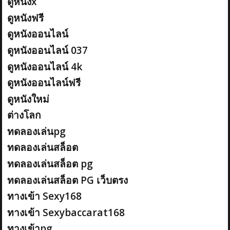
ดูหนังx
ดูหนังฟรี
ดูหนังออนไลน์
ดูหนังออนไลน์ 037
ดูหนังออนไลน์ 4k
ดูหนังออนไลน์ฟรี
ดูหนังใหม่
ต่างโลก
ทดลองเล่นpg
ทดลองเล่นสล็อต
ทดลองเล่นสล็อต pg
ทดลองเล่นสล็อต PG เว็บตรง
ทางเข้า Sexy168
ทางเข้า Sexybaccarat168
ทางเข้าpg