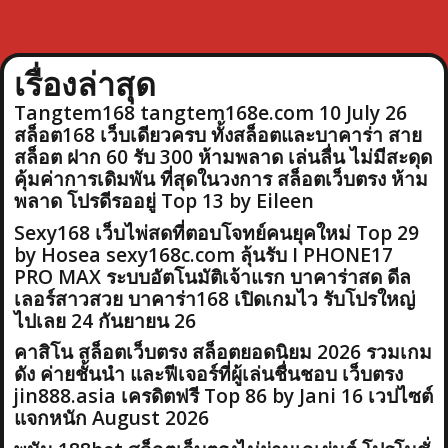
เรื่องล่าสุด
Tangtem168 tangtem168e.com 10 July 26
สล็อต168 เว็บเดียวครบ ทั้งสล็อตและบาคาร่า สาย
สล็อต ฝาก 60 รับ 300 ห้ามพลาด เล่นลื่น ไม่มีสะดุด
คุ้มค่าการเดิมพัน ที่สุดในวงการ สล็อตเว็บตรง ห้าม
พลาด โปรดีรออยู่ Top 13 by Eileen
Sexy168 เว็บไพ่สดที่ตอบโจทย์คนยุคใหม่ Top 29
by Hosea sexy168c.com ลุ้นรับ I PHONE17
PRO MAX ระบบอัตโนมัติเจ้าแรก บาคาร่าสด ดีล
เลอร์สาวสวย บาคาร่า168 เปิดเกมไว รับโปรใหญ่
ไปเลย 24 กันยายน 26
คาสิโน สล็อตเว็บตรง สล็อตยอดนิยม 2026 รวมเกม
ดัง ค่ายชั้นนำ และฟีเจอร์ที่ผู้เล่นชื่นชอบ เว็บตรง
jin888.asia เครดิตฟรี Top 86 by Jani 16 เวปไซต์
แจกหนัก August 2026