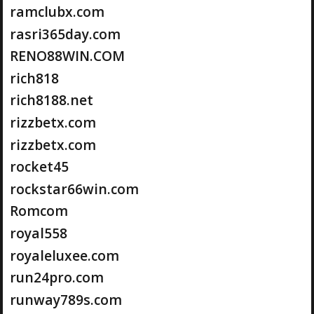
ramclubx.com
rasri365day.com
RENO88WIN.COM
rich818
rich8188.net
rizzbetx.com
rizzbetx.com
rocket45
rockstar66win.com
Romcom
royal558
royaleluxee.com
run24pro.com
runway789s.com