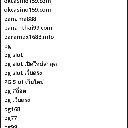
okcasino159.com
okcasino159.com
panama888
pananthai99.com
paramax1688.info
pg
pg slot
pg slot เปิดใหม่ล่าสุด
pg slot เว็บตรง
PG Slot เว็บใหม่
pg สล็อต
pg เว็บตรง
pg168
pg77
pg99