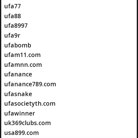
ufa77
ufa88
ufa8997
ufa9r
ufabomb
ufam11.com
ufamnn.com
ufanance
ufanance789.com
ufasnake
ufasocietyth.com
ufawinner
uk369clubs.com
usa899.com