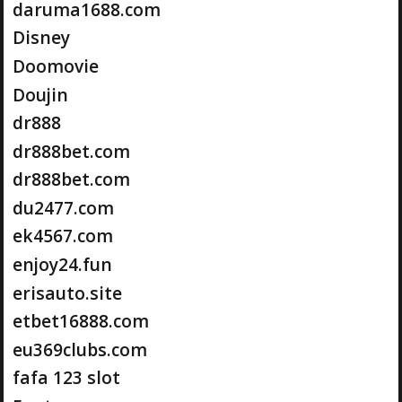
daruma1688.com
Disney
Doomovie
Doujin
dr888
dr888bet.com
dr888bet.com
du2477.com
ek4567.com
enjoy24.fun
erisauto.site
etbet16888.com
eu369clubs.com
fafa 123 slot