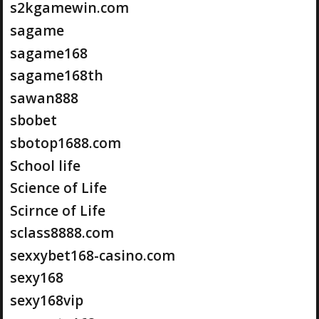
s2kgamewin.com
sagame
sagame168
sagame168th
sawan888
sbobet
sbotop1688.com
School life
Science of Life
Scirnce of Life
sclass8888.com
sexxybet168-casino.com
sexy168
sexy168vip