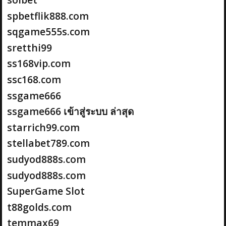
spbetflik888.com
sqgame555s.com
sretthi99
ss168vip.com
ssc168.com
ssgame666
ssgame666 เข้าสู่ระบบ ล่าสุด
starrich99.com
stellabet789.com
sudyod888s.com
sudyod888s.com
SuperGame Slot
t88golds.com
temmax69