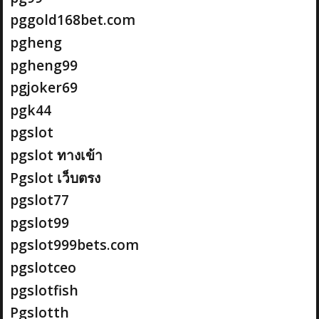
pggold168bet.com
pgheng
pgheng99
pgjoker69
pgk44
pgslot
pgslot ทางเข้า
Pgslot เว็บตรง
pgslot77
pgslot99
pgslot999bets.com
pgslotceo
pgslotfish
Pgslotth