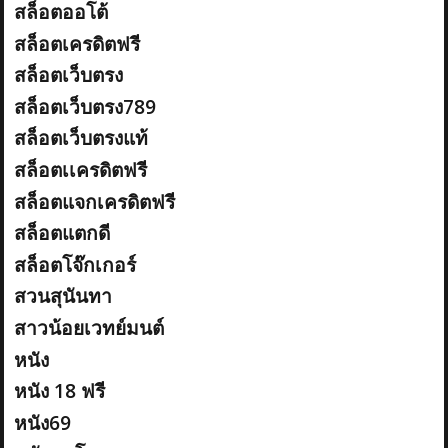
สล็อตออโต้
สล็อตเครดิตฟรี
สล็อตเว็บตรง
สล็อตเว็บตรง789
สล็อตเว็บตรงแท้
สล็อตเเครดิตฟรี
สล็อตแจกเครดิตฟรี
สล็อตแตกดี
สล็อตโจ๊กเกอร์
สวนสุนันทา
สาวน้อยเวทย์มนต์
หนัง
หนัง 18 ฟรี
หนัง69