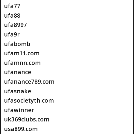
ufa77
ufa88
ufa8997
ufa9r
ufabomb
ufam11.com
ufamnn.com
ufanance
ufanance789.com
ufasnake
ufasocietyth.com
ufawinner
uk369clubs.com
usa899.com