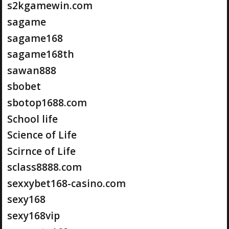
s2kgamewin.com
sagame
sagame168
sagame168th
sawan888
sbobet
sbotop1688.com
School life
Science of Life
Scirnce of Life
sclass8888.com
sexxybet168-casino.com
sexy168
sexy168vip