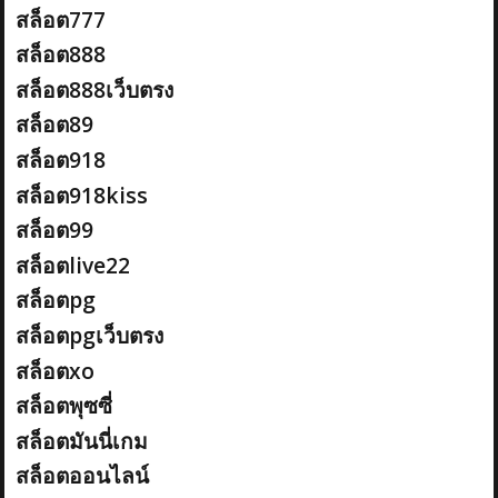
สล็อต777
สล็อต888
สล็อต888เว็บตรง
สล็อต89
สล็อต918
สล็อต918kiss
สล็อต99
สล็อตlive22
สล็อตpg
สล็อตpgเว็บตรง
สล็อตxo
สล็อตพุซซี่
สล็อตมันนี่เกม
สล็อตออนไลน์