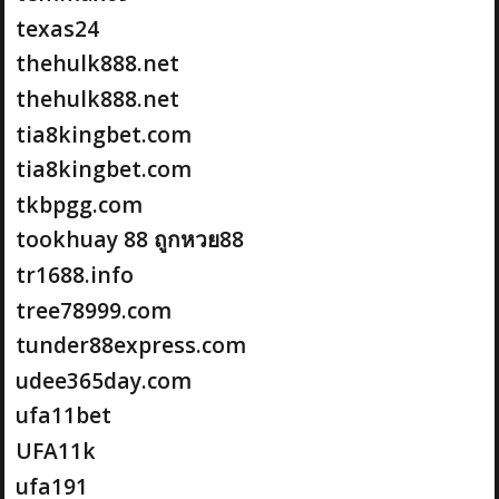
texas24
thehulk888.net
thehulk888.net
tia8kingbet.com
tia8kingbet.com
tkbpgg.com
tookhuay 88 ถูกหวย88
tr1688.info
tree78999.com
tunder88express.com
udee365day.com
ufa11bet
UFA11k
ufa191