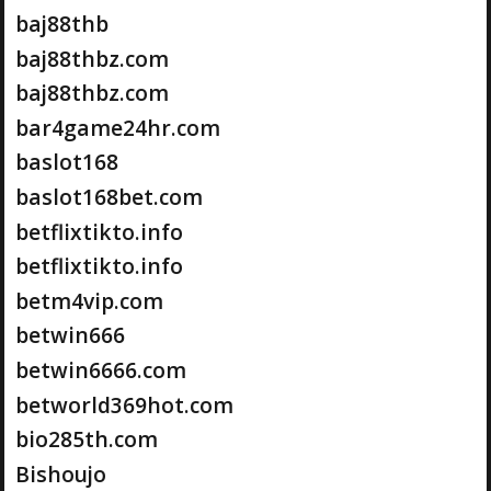
baj88thb
baj88thbz.com
baj88thbz.com
bar4game24hr.com
baslot168
baslot168bet.com
betflixtikto.info
betflixtikto.info
betm4vip.com
betwin666
betwin6666.com
betworld369hot.com
bio285th.com
Bishoujo