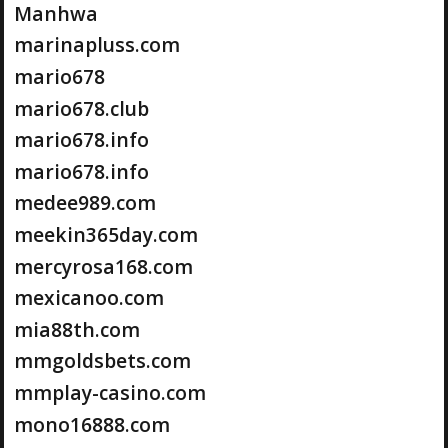
Manhwa
marinapluss.com
mario678
mario678.club
mario678.info
mario678.info
medee989.com
meekin365day.com
mercyrosa168.com
mexicanoo.com
mia88th.com
mmgoldsbets.com
mmplay-casino.com
mono16888.com