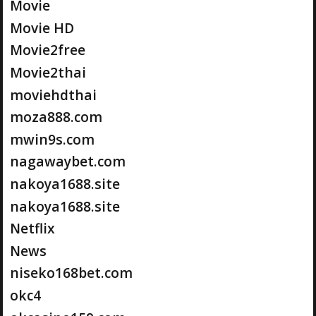
Movie
Movie HD
Movie2free
Movie2thai
moviehdthai
moza888.com
mwin9s.com
nagawaybet.com
nakoya1688.site
nakoya1688.site
Netflix
News
niseko168bet.com
okc4