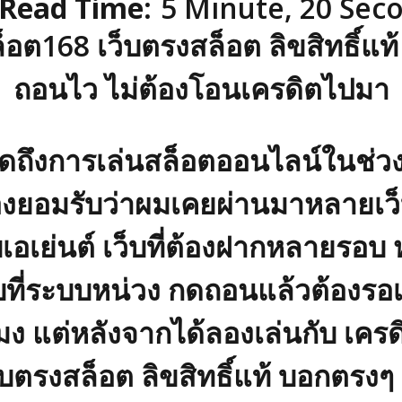
Read Time:
5 Minute, 20 Sec
็อต168 เว็บตรงสล็อต ลิขสิทธิ์แท
ถอนไว ไม่ต้องโอนเครดิตไปมา
ูดถึงการเล่นสล็อตออนไลน์ในช่ว
องยอมรับว่าผมเคยผ่านมาหลายเว็บ
บเอเย่นต์ เว็บที่ต้องฝากหลายรอบ 
็บที่ระบบหน่วง กดถอนแล้วต้องรอเ
โมง แต่หลังจากได้ลองเล่นกับ เครด
็บตรงสล็อต ลิขสิทธิ์แท้ บอกตรงๆ 