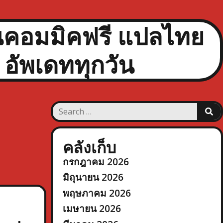
านคอมมิคฟรี แปลไทย
อัพเดททุกวัน
S
S
e
E
a
A
R
r
คลังเก็บ
C
c
H
กรกฎาคม 2026
h
f
มิถุนายน 2026
o
พฤษภาคม 2026
r
:
เมษายน 2026