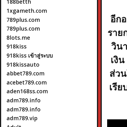
188betth
1xgameth.com
อีกอ
789plus.com
789plus.com
รายก
8lots.me
วิน
918kiss
918kiss เข้าสู่ระบบ
เงิ
918kissauto
ส่วน
abbet789.com
acebet789.com
เรีย
aden168ss.com
adm789.info
adm789.info
adm789.vip