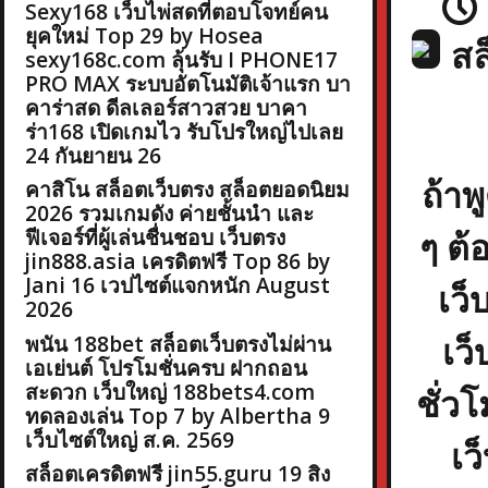
Sexy168 เว็บไพ่สดที่ตอบโจทย์คน
ยุคใหม่ Top 29 by Hosea
สล
sexy168c.com ลุ้นรับ I PHONE17
PRO MAX ระบบอัตโนมัติเจ้าแรก บา
คาร่าสด ดีลเลอร์สาวสวย บาคา
ร่า168 เปิดเกมไว รับโปรใหญ่ไปเลย
24 กันยายน 26
ถ้าพ
คาสิโน สล็อตเว็บตรง สล็อตยอดนิยม
2026 รวมเกมดัง ค่ายชั้นนำ และ
ฟีเจอร์ที่ผู้เล่นชื่นชอบ เว็บตรง
ๆ ต้
jin888.asia เครดิตฟรี Top 86 by
Jani 16 เวปไซต์แจกหนัก August
เว็
2026
เว
พนัน 188bet สล็อตเว็บตรงไม่ผ่าน
เอเย่นต์ โปรโมชั่นครบ ฝากถอน
สะดวก เว็บใหญ่ 188bets4.com
ชั่ว
ทดลองเล่น Top 7 by Albertha 9
เว็บไซต์ใหญ่ ส.ค. 2569
เว
สล็อตเครดิตฟรี jin55.guru 19 สิง