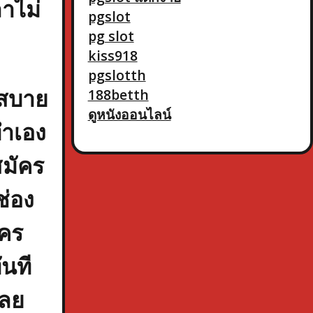
าไม่
pgslot
pg slot
kiss918
pgslotth
้สบาย
188betth
ดูหนังออนไลน์
ำเอง
สมัคร
ช่อง
ัคร
ันที
เลย