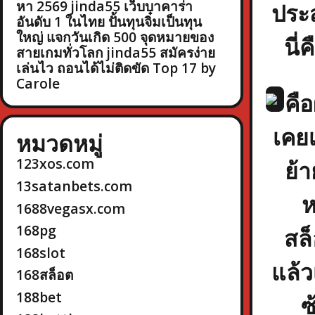
หา 2569 jinda55 เว็บบาคาร่า
ประ
อันดับ 1 ในไทย ปั้นทุนจิ๋มเป็นทุน
ใหญ่ แจกวันเกิด 500 จุดหมายของ
นี่
สายเกมทั่วโลก jinda55 สมัครง่าย
เล่นไว ถอนได้ไม่ติดขัด Top 17 by
Carole
คือ
เคย
หมวดหมู่
123xos.com
ย้
13satanbets.com
ห
1688vegasx.com
168pg
สล
168slot
แล้ว
168สล็อต
188bet
ซ