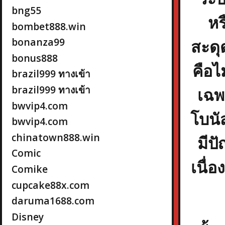
bng55
หร
bombet888.win
bonanza99
สะดุ
bonus888
คือไ
brazil999 ทางเข้า
brazil999 ทางเข้า
เฉพา
bwvip4.com
โบนั
bwvip4.com
chinatown888.win
มีป
Comic
เนื่อ
Comike
cupcake88x.com
daruma1688.com
Disney