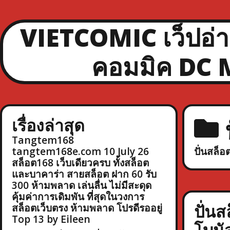
VIETCOMIC เว็ปอ่า
คอมมิค DC M
เรื่องล่าสุด
Tangtem168
tangtem168e.com 10 July 26
ปั่นสล็อ
สล็อต168 เว็บเดียวครบ ทั้งสล็อต
และบาคาร่า สายสล็อต ฝาก 60 รับ
300 ห้ามพลาด เล่นลื่น ไม่มีสะดุด
คุ้มค่าการเดิมพัน ที่สุดในวงการ
ปั่น
สล็อตเว็บตรง ห้ามพลาด โปรดีรออยู่
Top 13 by Eileen
โบนั