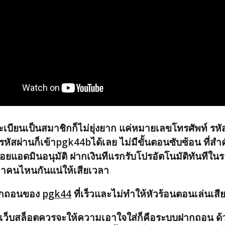
เบียนเป็นสมาชิกก็ไม่ยุ่งยาก แค่หมายเลขโทรศัพท์ รห
้งรหัสผ่านก็เข้าpgk44bได้เลย ไม่มีขั้นตอนซับซ้อน ที่สำ
คอยแอดมินอนุมัติ ฝากเงินทีแรกรับโปรอัตโนมัติทันทีในร
หาคนไหนกันแน่ให้เสียเวลา
ากถอนของ
pgk44
ที่เร็วและไม่ทำให้หัวร้อนตอนเล่นเสีย
่งที่เว็บสล็อตควรจะให้ความเอาใจใส่ก็คือระบบฝากถอน ด้