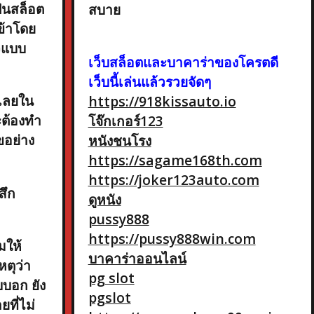
ั่นสล็อต
สบาย
เข้าโดย
้วแบบ
เว็บสล็อตและบาคาร่าของโครตดี
เว็บนี้เล่นแล้วรวยจัดๆ
นเลยใน
https://918kissauto.io
ะต้องทำ
โจ๊กเกอร์123
ไขอย่าง
หนังชนโรง
https://sagame168th.com
https://joker123auto.com
สึก
ดูหนัง
pussy888
https://pussy888win.com
มให้
บาคาร่าออนไลน์
หตุว่า
pg slot
บบอก ยัง
pgslot
ที่ไม่