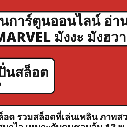
นการ์ตูนออนไลน์ อ่
ARVEL มังงะ มังฮวา 
ปั่นสล็อต
ต
สล็อต รวมสล็อตที่เล่นเพลิน ภาพส
สมาไว เหมาะกับคนชอบลุ้น 12 พ.