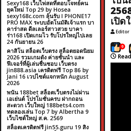
Sexy168 เว็บไพ่สดที่ตอบโจทย์คน
2568
ยุคใหม่ Top 29 by Hosea
sexy168c.com ลุ้นรับ I PHONE17
เปิด
PRO MAX ระบบอัตโนมัติเจ้าแรก บา
คาร่าสด ดีลเลอร์สาวสวย บาคา
Editor
ร่า168 เปิดเกมไว รับโปรใหญ่ไปเลย
24 กันยายน 26
0
คาสิโน สล็อตเว็บตรง สล็อตยอดนิยม
Read
2026 รวมเกมดัง ค่ายชั้นนำ และ
ฟีเจอร์ที่ผู้เล่นชื่นชอบ เว็บตรง
jin888.asia เครดิตฟรี Top 86 by
Jani 16 เวปไซต์แจกหนัก August
2026
พนัน 188bet สล็อตเว็บตรงไม่ผ่าน
เอเย่นต์ โปรโมชั่นครบ ฝากถอน
สะดวก เว็บใหญ่ 188bets4.com
ทดลองเล่น Top 7 by Albertha 9
เว็บไซต์ใหญ่ ส.ค. 2569
สล็อตเครดิตฟรี jin55.guru 19 สิง