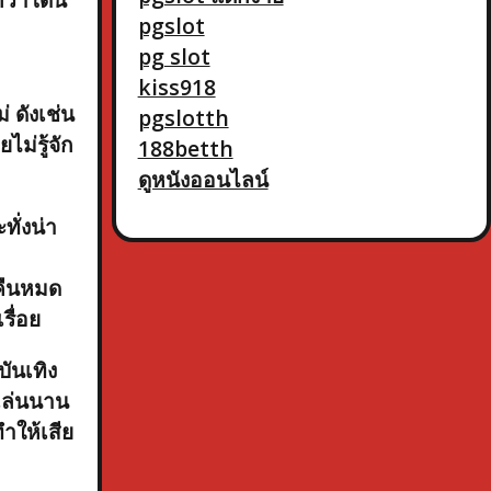
pgslot
pg slot
kiss918
่ ดังเช่น
pgslotth
ม่รู้จัก
188betth
ดูหนังออนไลน์
ั่งน่า
ดคืนหมด
รื่อย
ันเทิง
จะเล่นนาน
ทำให้เสีย