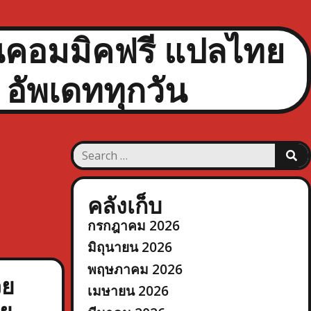
านคอมมิคฟรี แปลไทย
อัพเดททุกวัน
S
S
e
E
a
A
R
r
คลังเก็บ
C
c
H
กรกฎาคม 2026
h
f
มิถุนายน 2026
o
พฤษภาคม 2026
r
วย
:
เมษายน 2026
ย.