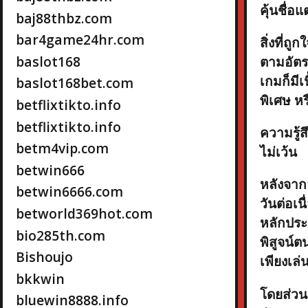
คุ้นชื่อ
baj88thbz.com
bar4game24hr.com
สิ่งที่ถ
baslot168
ตามอัตร
เกมก็มี
baslot168bet.com
พิเศษ หร
betflixtikto.info
betflixtikto.info
ความรู้
betm4vip.com
ไม่เว้น
betwin666
หลังจาก
betwin6666.com
วันต่อเน
betworld369hot.com
หลักประ
bio285th.com
พิสูจน์ต
Bishoujo
เพียงเล่
bkkwin
โดยส่วนต
bluewin8888.info