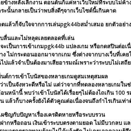
ยข้างหลังเลิกงาน ตอนต้นก็แค่หาเว็บใหม่ที่ระบบไม่ค้า
กระนั้นกลายเป็นว่าพบสิ่งดีๆจากเว็บไซต์นี้เกินคาด
สังเกตแล้วก็จับใจจากการเล่นpgk44bสม่ำเสมอ ยกตัวอย่าง
บบลื่นและไม่หลุดเลยตลอดที่เล่น
่าจะเป็นการเข้าเกมpgk44b แปลงเกม หรือกดสปินต่อเนื่อ
าง ไม่กระดอนออกมาจากเกม ซึ่งต่างจากบางเว็บที่เคยใช
นไปแล้วจำเป็นต้องมาเสียอารมณ์เพราะว่าระบบไม่เสถี
เซ็นต์การเข้าโบนัสของหลายเกมดูสมเหตุสมผล
ว่าเป็นจังหวะดีหรือไม่ แต่ว่าจากที่ทดลองหลายเกมในช
่อนหน้านี้ พบว่าเข้าโบนัสได้เรื่อยๆไม่ต้องไถเกิน 100 
ิน แล้วก็บางครั้งยังได้ตัวคูณต่อเนื่องจนถึงกำไรเกินเท่า
ยเผชิญกับปัญหาเรื่องเครดิตหายหรือระบบรวน
งที่ฝากหรือถอน เงินเข้าระบบตรงตามยอด ไม่มีบวกลบ และ
สามารถตรวจทานย้อนไปได้แจ้งชัด ไม่เคยเจอความรู้สึ