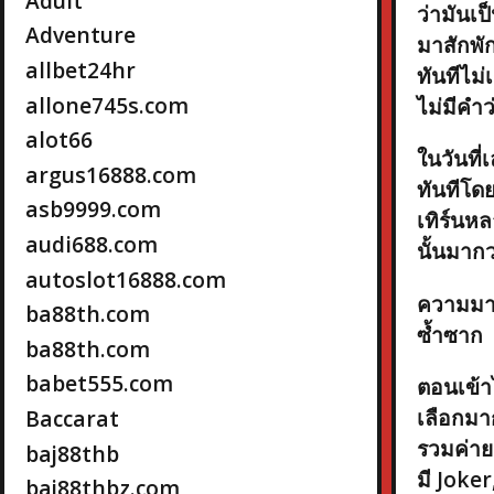
Adult
ว่ามันเป
Adventure
มาสักพัก
allbet24hr
ทันทีไม่
allone745s.com
ไม่มีคำว
alot66
ในวันที
argus16888.com
ทันทีโด
asb9999.com
เทิร์นหล
audi688.com
นั้นมาก
autoslot16888.com
ความมาก
ba88th.com
ซ้ำซาก
ba88th.com
babet555.com
ตอนเข้า
เลือกมา
Baccarat
รวมค่ายเ
baj88thb
มี Joker
baj88thbz.com