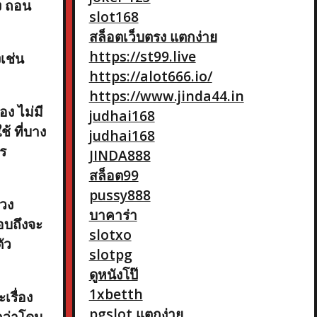
ง ถอน
slot168
สล็อตเว็บตรง แตกง่าย
https://st99.live
เช่น
https://alot666.io/
https://www.jinda44.in
ง ไม่มี
judhai168
้ ที่บาง
judhai168
ยร
JINDA888
สล็อต99
pussy888
่วง
บาคาร่า
รอบถึงจะ
slotxo
ตัว
slotpg
ดูหนังโป๊
1xbetth
เรื่อง
pgslot แตกง่าย
กว่าโดน