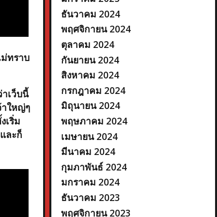
ธันวาคม 2024
พฤศจิกายน 2024
ตุลาคม 2024
ไม่ทราบ
กันยายน 2024
สิงหาคม 2024
กรกฎาคม 2024
เว็บนี้
มิถุนายน 2024
จ้าใหญ่ๆ
พฤษภาคม 2024
งเริ่ม
 และก็
เมษายน 2024
มีนาคม 2024
กุมภาพันธ์ 2024
มกราคม 2024
ธันวาคม 2023
พฤศจิกายน 2023