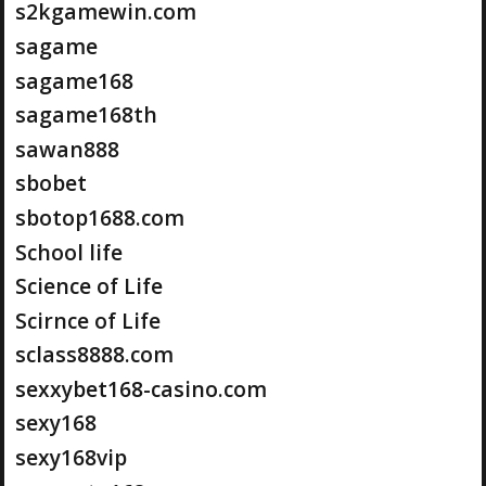
s2kgamewin.com
sagame
sagame168
sagame168th
sawan888
sbobet
sbotop1688.com
School life
Science of Life
Scirnce of Life
sclass8888.com
sexxybet168-casino.com
sexy168
sexy168vip