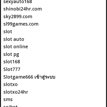
sexyauto168
shinobi24hr.com
sky2899.com
sl99games.com
slot
slot auto
slot online
slot pg
slot168
Slot777
Slotgame666 เข้าสู่ระบบ
slotxo
slotxo24hr
sms
soibet