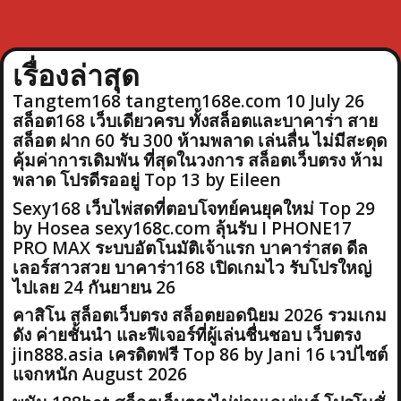
เรื่องล่าสุด
Tangtem168 tangtem168e.com 10 July 26
สล็อต168 เว็บเดียวครบ ทั้งสล็อตและบาคาร่า สาย
สล็อต ฝาก 60 รับ 300 ห้ามพลาด เล่นลื่น ไม่มีสะดุด
คุ้มค่าการเดิมพัน ที่สุดในวงการ สล็อตเว็บตรง ห้าม
พลาด โปรดีรออยู่ Top 13 by Eileen
Sexy168 เว็บไพ่สดที่ตอบโจทย์คนยุคใหม่ Top 29
by Hosea sexy168c.com ลุ้นรับ I PHONE17
PRO MAX ระบบอัตโนมัติเจ้าแรก บาคาร่าสด ดีล
เลอร์สาวสวย บาคาร่า168 เปิดเกมไว รับโปรใหญ่
ไปเลย 24 กันยายน 26
คาสิโน สล็อตเว็บตรง สล็อตยอดนิยม 2026 รวมเกม
ดัง ค่ายชั้นนำ และฟีเจอร์ที่ผู้เล่นชื่นชอบ เว็บตรง
jin888.asia เครดิตฟรี Top 86 by Jani 16 เวปไซต์
แจกหนัก August 2026