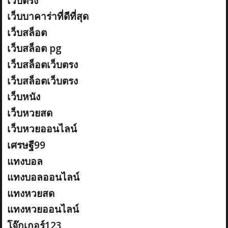
เว็บตรง
เว็บบาคาร่าที่ดีที่สุด
เว็บสล็อต
เว็บสล็อต pg
เว็บสล็อตเว็บตรง
เว็บสล็อตเว็บตรง
เว็บหนัง
เว็บหวยสด
เว็บหวยออนไลน์
เศรษฐี99
แทงบอล
แทงบอลออนไลน์
แทงหวยสด
แทงหวยออนไลน์
โจ๊กเกอร์123