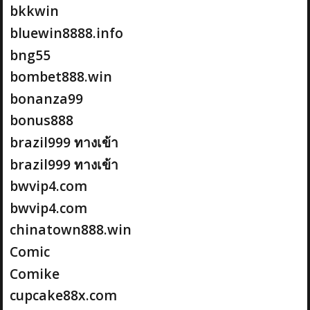
bkkwin
bluewin8888.info
bng55
bombet888.win
bonanza99
bonus888
brazil999 ทางเข้า
brazil999 ทางเข้า
bwvip4.com
bwvip4.com
chinatown888.win
Comic
Comike
cupcake88x.com