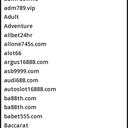
adm789.vip
Adult
Adventure
allbet24hr
allone745s.com
alot66
argus16888.com
asb9999.com
audi688.com
autoslot16888.com
ba88th.com
ba88th.com
babet555.com
Baccarat