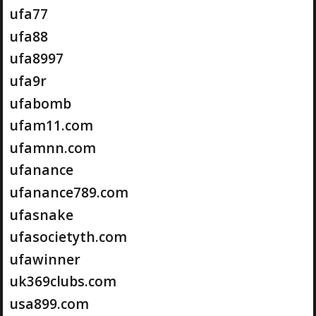
ufa77
ufa88
ufa8997
ufa9r
ufabomb
ufam11.com
ufamnn.com
ufanance
ufanance789.com
ufasnake
ufasocietyth.com
ufawinner
uk369clubs.com
usa899.com