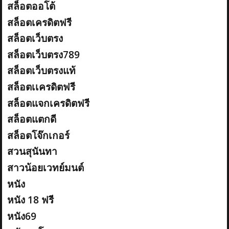
สล็อตออโต้
สล็อตเครดิตฟรี
สล็อตเว็บตรง
สล็อตเว็บตรง789
สล็อตเว็บตรงแท้
สล็อตเเครดิตฟรี
สล็อตแจกเครดิตฟรี
สล็อตแตกดี
สล็อตโจ๊กเกอร์
สวนสุนันทา
สาวน้อยเวทย์มนต์
หนัง
หนัง 18 ฟรี
หนัง69