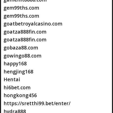
gem99ths.com
gem99ths.com
goatbetroyalcasino.com
goatza888fin.com
goatza888fin.com
gobaza88.com
gowingo88.com
happy168
hengjing168
Hentai
hi6bet.com
hongkong456
https://sretthi99.bet/enter/
hydra888