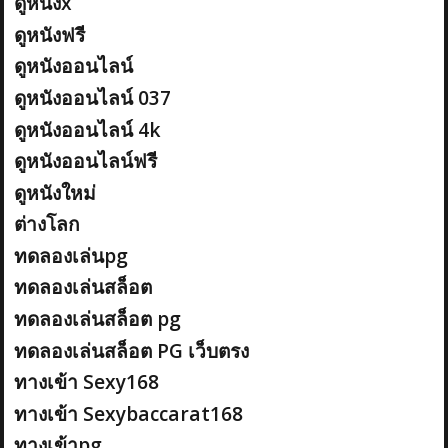
ดูหนังx
ดูหนังฟรี
ดูหนังออนไลน์
ดูหนังออนไลน์ 037
ดูหนังออนไลน์ 4k
ดูหนังออนไลน์ฟรี
ดูหนังใหม่
ต่างโลก
ทดลองเล่นpg
ทดลองเล่นสล็อต
ทดลองเล่นสล็อต pg
ทดลองเล่นสล็อต PG เว็บตรง
ทางเข้า Sexy168
ทางเข้า Sexybaccarat168
ทางเข้าpg