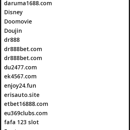
daruma1688.com
Disney
Doomovie
Doujin
dr888
dr888bet.com
dr888bet.com
du2477.com
ek4567.com
enjoy24.fun
erisauto.site
etbet16888.com
eu369clubs.com
fafa 123 slot