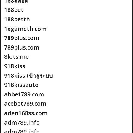
168สล็อต
188bet
188betth
1xgameth.com
789plus.com
789plus.com
8lots.me
918kiss
918kiss เข้าสู่ระบบ
918kissauto
abbet789.com
acebet789.com
aden168ss.com
adm789.info
adm789.info