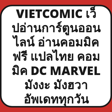
VIETCOMIC เว็
ปอ่านการ์ตูนออน
ไลน์ อ่านคอมมิค
ฟรี แปลไทย คอม
มิค DC MARVEL
มังงะ มังฮวา
อัพเดททุกวัน