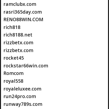
ramclubx.com
rasri365day.com
RENO88WIN.COM
rich818
rich8188.net
rizzbetx.com
rizzbetx.com
rocket45
rockstar66win.com
Romcom
royal558
royaleluxee.com
run24pro.com
runway789s.com