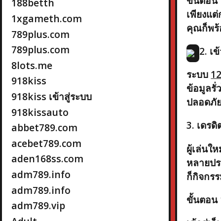
ขั้นตอน 
188betth
เพียงแต
1xgameth.com
คุณก็พร
789plus.com
789plus.com
2. เข
8lots.me
ระบบ
12
918kiss
ข้อมูลรั
918kiss เข้าสู่ระบบ
ปลอดภัยใ
918kissauto
3. เดรด
abbet789.com
acebet789.com
ผู้เล่น
aden168ss.com
หลายประ
adm789.info
ก็กิจกร
adm789.info
ขั้นตอน
adm789.vip