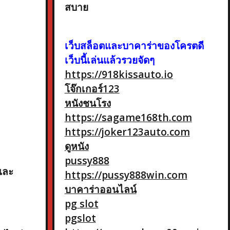
สบาย
เว็บสล็อตและบาคาร่าของโครตดี
เว็บนี้เล่นแล้วรวยจัดๆ
https://918kissauto.io
โจ๊กเกอร์123
หนังชนโรง
https://sagame168th.com
https://joker123auto.com
ดูหนัง
pussy888
และ
https://pussy888win.com
บาคาร่าออนไลน์
pg slot
pgslot