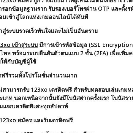
123xo สมัคร ถูกวางแบบมาให้ผู้เล่นเริ่มต้นได้อย่างรวดเ
่กรอกข้อมูลฐานราก รับรองเบอร์โทรผ่าน OTP และตั้งรห
้อมเข้าสู่โลกแห่งเกมออนไลน์ได้ทันที
้าสู่ระบบรวดเร็วทันใจและไม่เป็นอันตราย
3xo เข้าสู่ระบบ
มีการเข้ารหัสข้อมูล (SSL Encryption)
่วไหล พร้อมระบบยืนยันตัวตนแบบ 2 ชั้น (2FA) เพื่อเพิ่
ห้กับบัญชีผู้ใช้
ิตฟรีรวมทั้งโปรโมชั่นจำนวนมาก
ใหม่สามารถรับ 123xo เดรดิตฟรี สำหรับทดสอบเล่นเกม
เภท นอกเหนือจากนั้นยังมีโบนัสฝากครั้งแรก โบนัสราย
รมแจกเครดิตพิเศษทุกสัปดาห์
 123xo สมัคร และรับเดรดิตฟรี