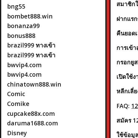
สมาชิกให
bng55
bombet888.win
ฝากแรกข
bonanza99
คืนยอดเ
bonus888
brazil999 ทางเข้า
การเข้า
brazil999 ทางเข้า
กรอกยูสเ
bwvip4.com
bwvip4.com
เปิดใช้ง
chinatown888.win
หลีกเลี
Comic
Comike
FAQ:
12
cupcake88x.com
สมัคร 1
daruma1688.com
Disney
ใช้ข้อม