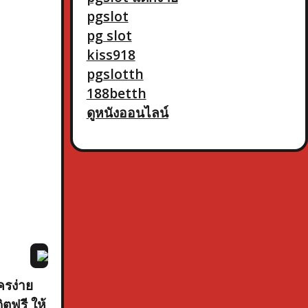
pgslot
pg slot
kiss918
pgslotth
188betth
ดูหนังออนไลน์
ครง่าย
ตฟรี ให้