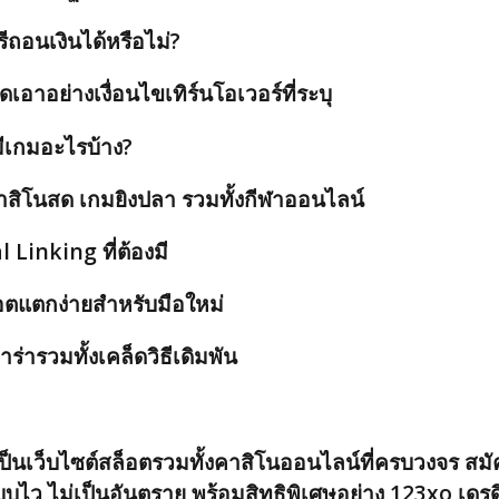
ีถอนเงินได้หรือไม่?
กิดเอาอย่างเงื่อนไขเทิร์นโอเวอร์ที่ระบุ
ีเกมอะไรบ้าง?
าสิโนสด เกมยิงปลา รวมทั้งกีฬาออนไลน์
 Linking ที่ต้องมี
ล็อตแตกง่ายสำหรับมือใหม่
ร่ารวมทั้งเคล็ดวิธีเดิมพัน
ป็นเว็บไซต์สล็อตรวมทั้งคาสิโนออนไลน์ที่ครบวงจร สมั
ะบบไว ไม่เป็นอันตราย พร้อมสิทธิพิเศษอย่าง 123xo เดรดิ