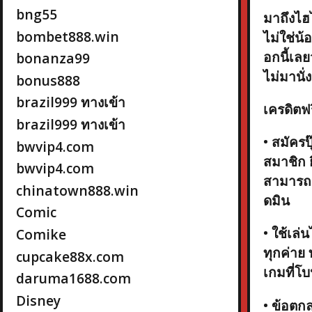
bng55
มาถึงไฮไ
bombet888.win
ไม่ใช่น้
อกนี้เล
bonanza99
ไม่มานั
bonus888
brazil999 ทางเข้า
เครดิตฟร
brazil999 ทางเข้า
• สมัครป
bwvip4.com
สมาชิก ย
bwvip4.com
สามารถกด
chinatown888.win
ดมิน
Comic
• ใช้เล่
Comike
ทุกค่าย
cupcake88x.com
เกมที่โ
daruma1688.com
Disney
• ข้อตกล