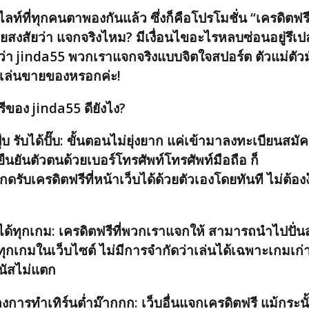
ลท์ที่ทุกคนตาพองกันแล้ว ซึ่งก็คือโปรโมชั่น “เครดิตฟรี
อยสงสัยว่า แจกจริงไหม? มีเงื่อนไขอะไรหลบซ่อนอยู่รึเ
ยว่า jinda55 พวกเราแจกจริงแบบจิตใจสปอร์ต ตัวแม่ตัวม
่งเล่นขายของหรอกค่ะ!
ีของ jinda55 ดียังไง?
ุ๊บ รับได้ปั๊บ: ขั้นตอนไม่ยุ่งยาก แค่เข้ามาลงทะเบียนสมั
ืนยันตัวตนด้วยเบอร์โทรศัพท์โทรศัพท์มือถือ ก็
รับเครดิตฟรีที่หน้าเว็บได้ด้วยตัวเองโดยทันที ไม่ต้อง
นได้ทุกเกม: เครดิตฟรีที่พวกเราแจกให้ สามารถนำไปปั่น
 ทุกเกมในเว็บไซต์ ไม่มีการจำกัดว่าเล่นได้เฉพาะเกมเก่
บนัสไม่แตก
งการทำเทิร์นต่ำม๊ากกก: เว็บอื่นแจกเครดิตฟรี แม้กระนั