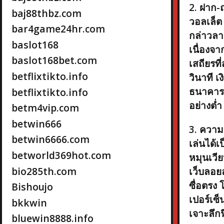
2. ฝาก-
baj88thbz.com
วอลเล็ต
bar4game24hr.com
กล่าวลา
baslot168
เนื่องจ
baslot168bet.com
เสถียรท
betflixtikto.info
วินาที เ
ธนาคารด
betflixtikto.info
อย่างต่ำ
betm4vip.com
betwin666
3. ความ
betwin6666.com
เล่นได้เ
betworld369hot.com
หมุนเวี
bio285th.com
เว็บลอย
ซื่อตรง 
Bishoujo
เปอร์เซ็
bkkwin
เจาะลึกฟ
bluewin8888.info