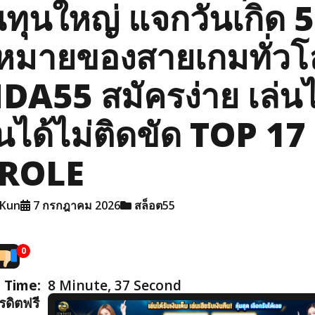
นทุนใหญ่ แจกวันเกิด 
ดหมายของสายเกมทั่ว
DA55 สมัครง่าย เล่น
นได้ไม่ติดขัด TOP 17
ROLE
 Kun
7 กรกฎาคม 2026
สล็อต55
0
 Time:
8 Minute, 37 Second
รดิตฟรี