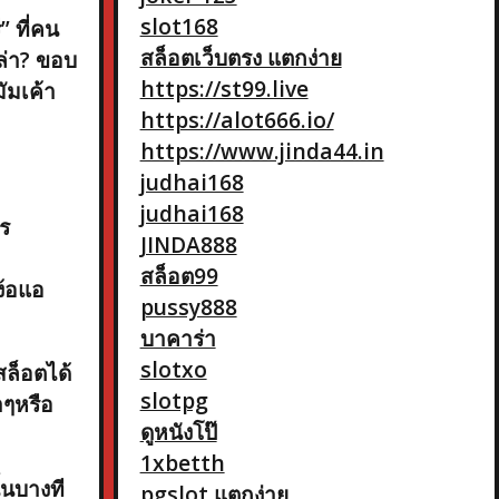
slot168
” ที่คน
สล็อตเว็บตรง แตกง่าย
ปล่า? ขอบ
https://st99.live
ัมเค้า
https://alot666.io/
https://www.jinda44.in
judhai168
judhai168
คร
JINDA888
สล็อต99
ง้อแอ
pussy888
บาคาร่า
slotxo
สล็อตได้
slotpg
าๆหรือ
ดูหนังโป๊
1xbetth
้นบางที
pgslot แตกง่าย