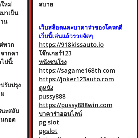
าใหม่
สบาย
นมาเป็น
่าน
เว็บสล็อตและบาคาร่าของโครตดี
เว็บนี้เล่นแล้วรวยจัดๆ
แต่พวก
https://918kissauto.io
มาจากคา
โจ๊กเกอร์123
ไปนี้:
หนังชนโรง
https://sagame168th.com
https://joker123auto.com
ปรับปรุง
ดูหนัง
าม
pussy888
https://pussy888win.com
ชนะสลับ
บาคาร่าออนไลน์
นอนกอด
pg slot
pgslot