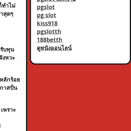
ก็ทำไม่
pgslot
่ำสุดๆ
pg slot
kiss918
pgslotth
188betth
ดูหนังออนไลน์
รับทุน
จังหวะ
หลักร้อย
กาสปั่น
ด เพราะ
ม
!